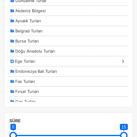
Günübirlik Turlar
Tercihleri Kaydet
Akdeniz Bölgesi
Ayvalık Turları
Belgrad Turları
Bursa Turları
Doğu Anadolu Turları
Ege Turları
Endonezya Bali Turları
Fas Turları
Fırsat Turları
Gap Turları
İstanbul Kalkışlı Turlar
SÜRE
İstanbul Turları
0
15
Kahire - Hurghada Turları