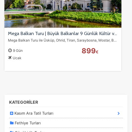
İstatistik Çerezleri
Ziyaretçilerin siteyi nasıl kullandığını anonim olarak
ölçeriz. Hangi sayfaların popüler olduğunu ve
Mega Balkan Turu | Büyük Balkanlar 9 Günlük Kültür ve Tarih Keşfi
kullanıcıların nerede zorluk yaşadığını anlamamıza
Mega Balkan Turu ile Üsküp, Ohrid, Tiran, Saraybosna, Mostar, Belgrad ve Prizren’i kapsayan 9 günlük büyük Balkan rotasını keşfedin. Osmanlı mirası, doğal güzellikler…
yardımcı olur.
899
9 Gün
€
Ucak
Pazarlama Çerezleri
Size ve ilgi alanlarınıza uygun reklamlar göstermek için
kullanılır. Kapatırsanız reklamları görmeye devam
edersiniz, ancak daha az alakalı olabilirler.
KATEGORİLER
Kasım Ara Tatil Turları
Fethiye Turları