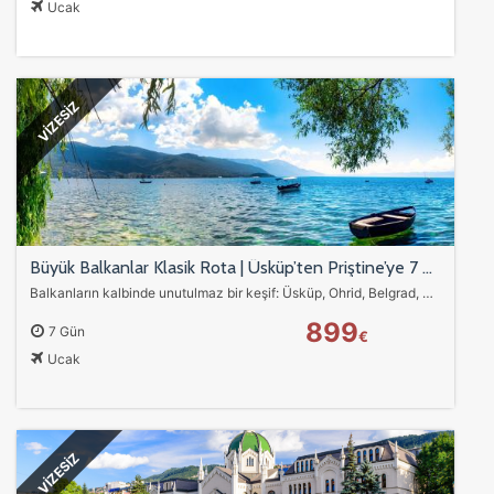
Ucak
VİZESİZ
ÇEREZ KULLANIM AYARLARINIZ
Çerez tercihlerinizi
belirleyin
.
Büyük Balkanlar Klasik Rota | Üsküp’ten Priştine’ye 7 Günlük Balkan Turu
Daha fazla bilgi için
KVKK bilgilendirmemizi
,
çerez kullanım
ve
Balkanların kalbinde unutulmaz bir keşif: Üsküp, Ohrid, Belgrad, Saraybosna, Mostar, Kotor, Budva ve Kosova şehirlerini kapsayan Büyük Balkanlar Klasik Rota ile…
gizlilik koşullarını
inceleyebilirsiniz.
899
7 Gün
€
Ucak
Zorunlu Çerezler
HER ZAMAN AKTIF
Oturum yönetimi, güvenlik ve temel site işlevleri için
gereklidir. Bu çerezler olmadan site düzgün çalışmaz ve
devre dışı bırakılamaz.
VİZESİZ