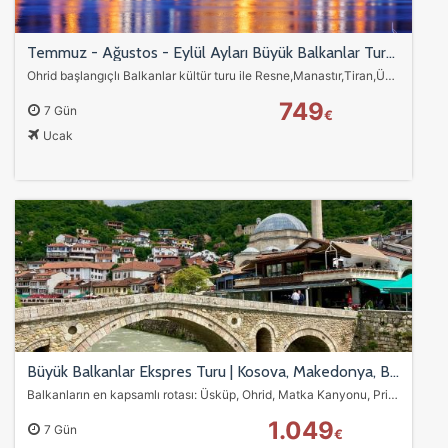
Temmuz - Ağustos - Eylül Ayları Büyük Balkanlar Turu Thy ile Ekstra Turlar ve Akşam Yemekleri Dahil 7 Gece OHD-SJJ
Ohrid başlangıçlı Balkanlar kültür turu ile Resne,Manastır,Tiran,Üsküp,Belgrad,Saraybosna ve Mostar’ı keşfedin. THY uçuşları,Balkan gecesi ve tüm şehir turları…
749
7 Gün
€
Ucak
Büyük Balkanlar Ekspres Turu | Kosova, Makedonya, Bosna, Karadağ ve Sırbistan 7 Günlük Kültür Rotası
Balkanların en kapsamlı rotası: Üsküp, Ohrid, Matka Kanyonu, Prizren, Saraybosna, Mostar, Kotor ve Belgrad’ı kapsayan Büyük Balkanlar Ekspres Turu ile tarih, doğa…
1.049
7 Gün
€