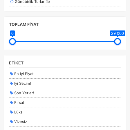
Günübirlik Turlar
(3)
Yurtiçi Erken Rezervasyon Turları
TOPLAM FİYAT
0
29 000
ETİKET
En Iyi Fiyat
Iyi Seçim!
Son Yerler!
Fırsat
Lüks
Vizesiz