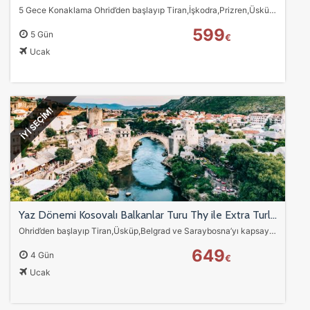
5 Gece Konaklama Ohrid’den başlayıp Tiran,İşkodra,Prizren,Üsküp,Belgrad ve Saraybosna’ya uzanan uçaklı Balkanlar turu. THY uçuşları,Mostar,Blagaj,Poçitelj gezileri…
599
5 Gün
€
Ucak
İYİ SEÇİM!
Yaz Dönemi Kosovalı Balkanlar Turu Thy ile Extra Turlar ve Akşam Yemekleri Dahil 4 Gece OHD-SJJ
Ohrid’den başlayıp Tiran,Üsküp,Belgrad ve Saraybosna’yı kapsayan uçaklı Balkanlar turu. Türk Hava Yolları uçuşları, Prizren ve Priştine turları,Balkan gecesi dahil…
649
4 Gün
€
Ucak