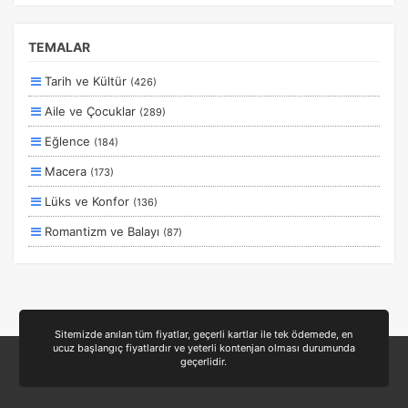
Kesin Çıkışlı
Erken Rezervasyon
TEMALAR
Size Özel
Tarih ve Kültür
(426)
Planlanan
Aile ve Çocuklar
(289)
Otobüs Ile
Eğlence
(184)
Uçak Ile
Macera
(173)
Ekstralar Dahil
Lüks ve Konfor
(136)
Romantizm ve Balayı
(87)
Otel ve Konaklama
(50)
Deniz
(39)
Ulaşım ve Transfer
(35)
Sitemizde anılan tüm fiyatlar, geçerli kartlar ile tek ödemede, en
ucuz başlangıç fiyatlardır ve yeterli kontenjan olması durumunda
Yiyecek ve İçecek
(24)
geçerlidir.
Doğa ve Spor
(19)