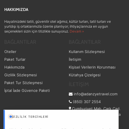
Ek Hizmetler
(3)
HAKKIMIZDA
Sağlık ve Güzellik
(1)
Hayalinizdeki tatili, güvenilir otel ağımız, kültür turları, tatil turları ve
yurtdışı iş ortaklarımızla özenle planlıyor; ihtiyaçlarınıza en uygun
seçenekleri sizin için titizlikle sunuyoruz.
Devam »
BAĞLANTILAR
BAĞLANTILAR
Oteller
Kullanım Sözleşmesi
Paket Turlar
İletişim
Hakkımızda
Kişisel Verilerin Korunması
Gizlilik Sözleşmesi
Kütahya Çizelgesi
Paket Tur Sözleşmesi
İLETİŞİM
İptal İade Güvence Paketi
info@adanzyetravel.com
(850) 307 2554
Cumhuriyet Mah. Çark Cad.
No: 56/2 - Adapazarı/Sakarya
GIZLILIK TERCIHLERI
Adapazarı/Sakarya