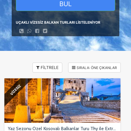
BUL
UÇAKLI VİZESİZ BALKAN TURLARI LİSTELENİYOR
FİLTRELE
VİZESİZ
Yaz Sezonu Özel Kosovalı Balkanlar Turu Thy ile Extra Turlar ve Akşam Yemekleri Dahil 5 Gece OHD-SJJ