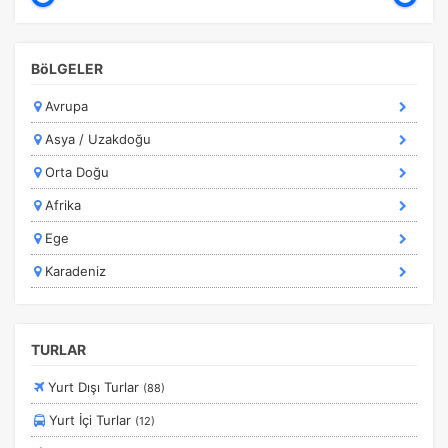
Kapadokya Turları
Karadeniz Turları
BöLGELER
Kurban Bayramı Özel Turlar
Avrupa
Kültür Turları
Asya / Uzakdoğu
Marmara Bölgesi
Orta Doğu
Marmaris Turları
Afrika
Orta Avrupa Turları
Ege
Ramazan Bayramı Turları
Karadeniz
Rusya Turları
Safranbolu Turları
Sömestir Turları
TURLAR
Turistik Doğu Ekspresi Turları
Yurt Dışı Turlar
(88)
Turlar
Yurt İçi Turlar
(12)
Yurtdışı Turları