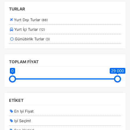
Sömestir Turları
TURLAR
Turistik Doğu Ekspresi Turları
Yurt Dışı Turlar
(88)
Turlar
Yurt İçi Turlar
(12)
Yurtdışı Turları
Günübirlik Turlar
(3)
Yurtiçi Erken Rezervasyon Turları
TOPLAM FİYAT
0
29 000
ETİKET
En Iyi Fiyat
Iyi Seçim!