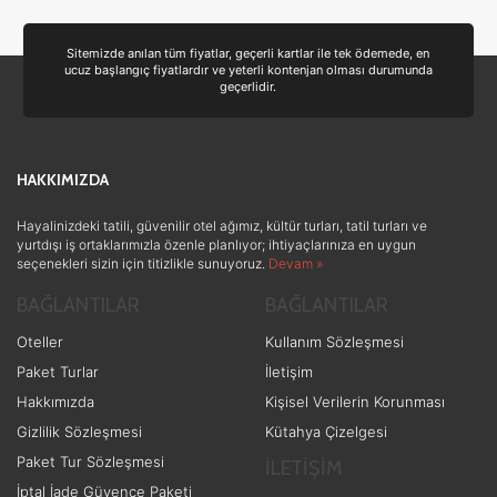
Deniz
(39)
Ulaşım ve Transfer
(35)
Sitemizde anılan tüm fiyatlar, geçerli kartlar ile tek ödemede, en
ucuz başlangıç fiyatlardır ve yeterli kontenjan olması durumunda
Yiyecek ve İçecek
(24)
geçerlidir.
Doğa ve Spor
(19)
Ek Hizmetler
(3)
HAKKIMIZDA
Sağlık ve Güzellik
(1)
Hayalinizdeki tatili, güvenilir otel ağımız, kültür turları, tatil turları ve
yurtdışı iş ortaklarımızla özenle planlıyor; ihtiyaçlarınıza en uygun
seçenekleri sizin için titizlikle sunuyoruz.
Devam »
BAĞLANTILAR
BAĞLANTILAR
Oteller
Kullanım Sözleşmesi
Paket Turlar
İletişim
Hakkımızda
Kişisel Verilerin Korunması
Gizlilik Sözleşmesi
Kütahya Çizelgesi
Paket Tur Sözleşmesi
İLETİŞİM
İptal İade Güvence Paketi