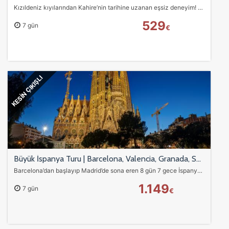
Kızıldeniz kıyılarından Kahire’nin tarihine uzanan eşsiz deneyim! ATV safari, tekne turları ve İskenderiye gezisi ile dolu dolu tatil.
529
7 gün
€
KESİN ÇIKIŞLI
Büyük İspanya Turu | Barcelona, Valencia, Granada, Sevilla, Madrid 8 Gün 7 Gece
Barcelona’dan başlayıp Madrid’de sona eren 8 gün 7 gece İspanya turu! Girona, Figueras & Dali Müzesi, Alhambra Sarayı, Sevilla, Toledo ve daha fazlası. THY uçuşu,…
1.149
7 gün
€