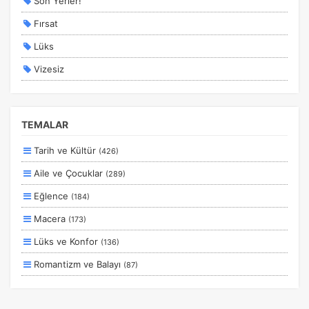
Son Yerler!
Fırsat
Lüks
Vizesiz
Kesin Çıkışlı
Erken Rezervasyon
TEMALAR
Size Özel
Tarih ve Kültür
(426)
Planlanan
Aile ve Çocuklar
(289)
Otobüs Ile
Eğlence
(184)
Uçak Ile
Macera
(173)
Ekstralar Dahil
Lüks ve Konfor
(136)
Romantizm ve Balayı
(87)
Otel ve Konaklama
(50)