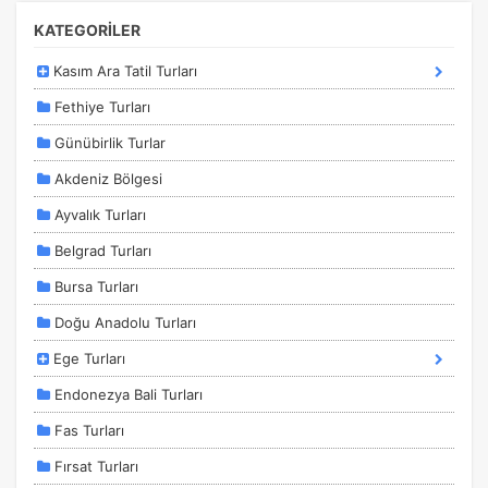
KATEGORİLER
Kasım Ara Tatil Turları
Pazarlama Çerezleri
Fethiye Turları
Size ve ilgi alanlarınıza uygun reklamlar göstermek için
Günübirlik Turlar
kullanılır. Kapatırsanız reklamları görmeye devam
edersiniz, ancak daha az alakalı olabilirler.
Akdeniz Bölgesi
Ayvalık Turları
Belgrad Turları
Bursa Turları
Tercihleri Kaydet
Doğu Anadolu Turları
Ege Turları
Endonezya Bali Turları
Fas Turları
Fırsat Turları