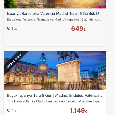
İspanya Barcelona Valencia Madrid Turu | 6 Günlük Uçaklı Avrupa Turu
Barcelona, Valencia, Granada ve Madrid’i kapsayan 6 günlük İspanya turu ile Gaudi eserleri, Endülüs şehirleri, sahiller ve kültürel keşifleri tek programda yaşayın.…
649
8 gün
€
KESİN ÇIKIŞLI
Büyük İspanya Turu 8 Gün | Madrid, Endülüs, Valencia & Barcelona THY Uçuşlu
Türk Hava Yolları ile Madrid’den başlayıp Barcelona’da biten 8 günlük İspanya turu! Toledo, Sevilla, Ronda, Cordoba, Granada (Alhambra), Valencia, Girona ve Figueras…
1.149
7 gün
€