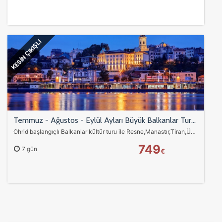
ÇEREZ KULLANIM AYARLARINIZ
Çerez tercihlerinizi
belirleyin
.
KESİN ÇIKIŞLI
Daha fazla bilgi için
KVKK bilgilendirmemizi
,
çerez kullanım
ve
gizlilik koşullarını
inceleyebilirsiniz.
Zorunlu Çerezler
HER ZAMAN AKTIF
Oturum yönetimi, güvenlik ve temel site işlevleri için
gereklidir. Bu çerezler olmadan site düzgün çalışmaz ve
devre dışı bırakılamaz.
Temmuz - Ağustos - Eylül Ayları Büyük Balkanlar Turu Thy ile Ekstra Turlar ve Akşam Yemekleri Dahil 7 Gece OHD-SJJ
Ohrid başlangıçlı Balkanlar kültür turu ile Resne,Manastır,Tiran,Üsküp,Belgrad,Saraybosna ve Mostar’ı keşfedin. THY uçuşları,Balkan gecesi ve tüm şehir turları…
749
7 gün
€
İstatistik Çerezleri
Ziyaretçilerin siteyi nasıl kullandığını anonim olarak
ölçeriz. Hangi sayfaların popüler olduğunu ve
kullanıcıların nerede zorluk yaşadığını anlamamıza
yardımcı olur.