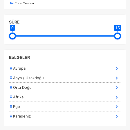
Gap Turları
İstanbul Kalkışlı Turlar
SÜRE
İstanbul Turları
0
15
Kahire - Hurghada Turları
Kapadokya Turları
Karadeniz Turları
BöLGELER
Kurban Bayramı Özel Turlar
Avrupa
Kültür Turları
Asya / Uzakdoğu
Marmara Bölgesi
Orta Doğu
Marmaris Turları
Afrika
Orta Avrupa Turları
Ege
Ramazan Bayramı Turları
Karadeniz
Rusya Turları
Safranbolu Turları