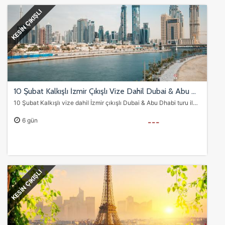
KESİN ÇIKIŞLI
10 Şubat Kalkışlı İzmir Çıkışlı Vize Dahil Dubai & Abu Dhabi Turu | 3 Gece SunExpress
10 Şubat Kalkışlı vize dahil İzmir çıkışlı Dubai & Abu Dhabi turu ile ikon şehir turları, çöl safari, Miracle Garden ve alışveriş deneyimi. SunExpress direkt uçuşlarıyla…
6 gün
---
KESİN ÇIKIŞLI