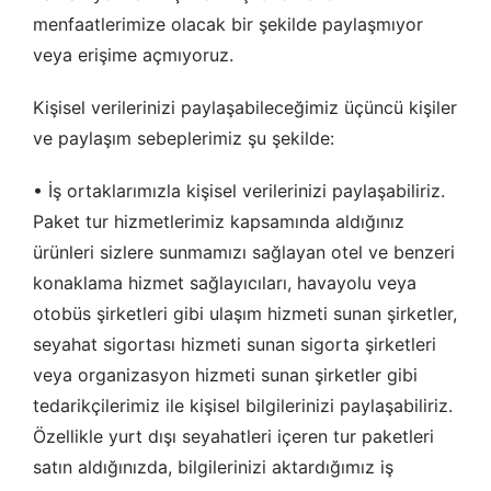
menfaatlerimize olacak bir şekilde paylaşmıyor
Pazarlama Çerezleri
veya erişime açmıyoruz.
Size ve ilgi alanlarınıza uygun reklamlar göstermek için
kullanılır. Kapatırsanız reklamları görmeye devam edersiniz,
ancak daha az alakalı olabilirler.
Kişisel verilerinizi paylaşabileceğimiz üçüncü kişiler
ve paylaşım sebeplerimiz şu şekilde:
• İş ortaklarımızla kişisel verilerinizi paylaşabiliriz.
Paket tur hizmetlerimiz kapsamında aldığınız
Tercihleri Kaydet
ürünleri sizlere sunmamızı sağlayan otel ve benzeri
konaklama hizmet sağlayıcıları, havayolu veya
otobüs şirketleri gibi ulaşım hizmeti sunan şirketler,
seyahat sigortası hizmeti sunan sigorta şirketleri
veya organizasyon hizmeti sunan şirketler gibi
tedarikçilerimiz ile kişisel bilgilerinizi paylaşabiliriz.
Özellikle yurt dışı seyahatleri içeren tur paketleri
satın aldığınızda, bilgilerinizi aktardığımız iş