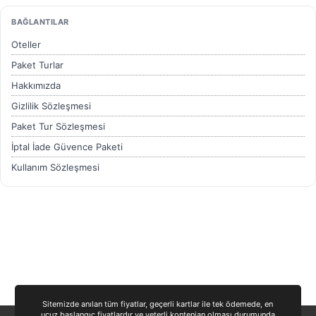
Marmara Bölgesi
BAĞLANTILAR
Marmaris Turları
Oteller
Orta Avrupa Turları
Paket Turlar
Ramazan Bayramı Turları
Hakkımızda
Rusya Turları
Gizlilik Sözleşmesi
Safranbolu Turları
Paket Tur Sözleşmesi
Sömestir Turları
İptal İade Güvence Paketi
Turistik Doğu Ekspresi Turları
Kullanım Sözleşmesi
Turlar
İletişim
Yurtdışı Turları
Yurtiçi Erken Rezervasyon Turları
Sitemizde anılan tüm fiyatlar, geçerli kartlar ile tek ödemede, en
ucuz başlangıç fiyatlardır ve yeterli kontenjan olması durumunda