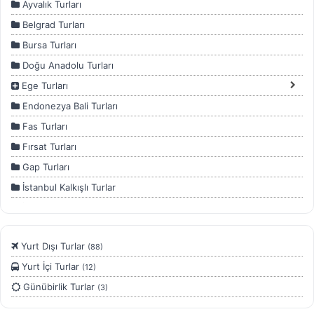
Ayvalık Turları
Belgrad Turları
Bursa Turları
Doğu Anadolu Turları
Ege Turları
Endonezya Bali Turları
Fas Turları
Fırsat Turları
Gap Turları
İstanbul Kalkışlı Turlar
İstanbul Turları
Kahire - Hurghada Turları
Yurt Dışı Turlar
(88)
Kapadokya Turları
Yurt İçi Turlar
(12)
Karadeniz Turları
Günübirlik Turlar
(3)
Kurban Bayramı Özel Turlar
Kültür Turları