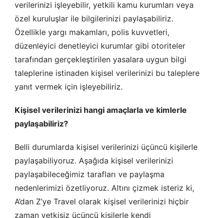
Çerez tercihlerinizi
belirleyin
.
verilerinizi işleyebilir, yetkili kamu kurumları veya
özel kuruluşlar ile bilgilerinizi paylaşabiliriz.
Daha fazla bilgi için
KVKK bilgilendirmemizi
,
çerez kullanım
ve
gizlilik koşullarını
inceleyebilirsiniz.
Özellikle yargı makamları, polis kuvvetleri,
düzenleyici denetleyici kurumlar gibi otoriteler
tarafından gerçekleştirilen yasalara uygun bilgi
Zorunlu Çerezler
HER ZAMAN AKTIF
taleplerine istinaden kişisel verilerinizi bu taleplere
Oturum yönetimi, güvenlik ve temel site işlevleri için
gereklidir. Bu çerezler olmadan site düzgün çalışmaz ve
yanıt vermek için işleyebiliriz.
devre dışı bırakılamaz.
Kişisel verilerinizi hangi amaçlarla ve kimlerle
paylaşabiliriz?
İstatistik Çerezleri
Belli durumlarda kişisel verilerinizi üçüncü kişilerle
Ziyaretçilerin siteyi nasıl kullandığını anonim olarak ölçeriz.
paylaşabiliyoruz. Aşağıda kişisel verilerinizi
Hangi sayfaların popüler olduğunu ve kullanıcıların nerede
paylaşabileceğimiz tarafları ve paylaşma
zorluk yaşadığını anlamamıza yardımcı olur.
nedenlerimizi özetliyoruz. Altını çizmek isteriz ki,
A’dan Z’ye Travel olarak kişisel verilerinizi hiçbir
zaman yetkisiz üçüncü kişilerle kendi