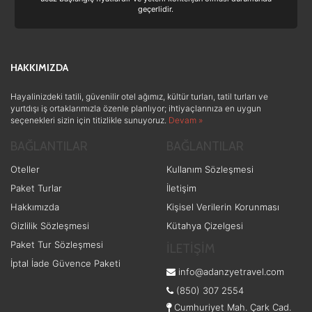
geçerlidir.
HAKKIMIZDA
Hayalinizdeki tatili, güvenilir otel ağımız, kültür turları, tatil turları ve
yurtdışı iş ortaklarımızla özenle planlıyor; ihtiyaçlarınıza en uygun
seçenekleri sizin için titizlikle sunuyoruz.
Devam »
BAĞLANTILAR
BAĞLANTILAR
Oteller
Kullanım Sözleşmesi
Paket Turlar
İletişim
Hakkımızda
Kişisel Verilerin Korunması
Gizlilik Sözleşmesi
Kütahya Çizelgesi
Paket Tur Sözleşmesi
İLETİŞİM
İptal İade Güvence Paketi
info@adanzyetravel.com
(850) 307 2554
Cumhuriyet Mah. Çark Cad.