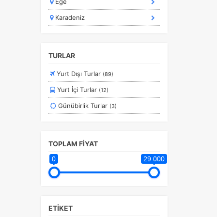
Ege
Ramazan Bayramı Turları
Karadeniz
Rusya Turları
Safranbolu Turları
Sömestir Turları
TURLAR
Turistik Doğu Ekspresi Turları
Yurt Dışı Turlar
(89)
Turlar
Yurt İçi Turlar
(12)
Yurtdışı Turları
Günübirlik Turlar
(3)
Yurtiçi Erken Rezervasyon Turları
TOPLAM FİYAT
0
29 000
ETİKET