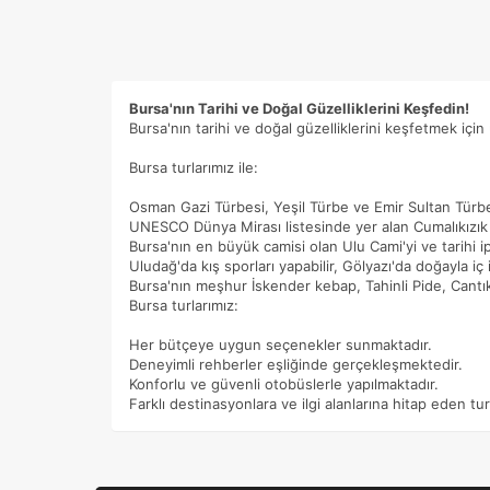
Bursa'nın Tarihi ve Doğal Güzelliklerini Keşfedin!
Bursa'nın tarihi ve doğal güzelliklerini keşfetmek için 
Bursa turlarımız ile:
Osman Gazi Türbesi, Yeşil Türbe ve Emir Sultan Türbesi
UNESCO Dünya Mirası listesinde yer alan Cumalıkızık 
Bursa'nın en büyük camisi olan Ulu Cami'yi ve tarihi ip
Uludağ'da kış sporları yapabilir, Gölyazı'da doğayla iç iç
Bursa'nın meşhur İskender kebap, Tahinli Pide, Cantık 
Bursa turlarımız:
Her bütçeye uygun seçenekler sunmaktadır.
Deneyimli rehberler eşliğinde gerçekleşmektedir.
Konforlu ve güvenli otobüslerle yapılmaktadır.
Farklı destinasyonlara ve ilgi alanlarına hitap eden tu