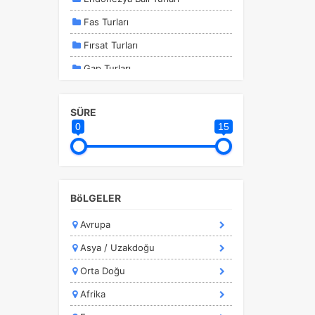
Fas Turları
Fırsat Turları
Gap Turları
İstanbul Kalkışlı Turlar
SÜRE
İstanbul Turları
0
15
Kahire - Hurghada Turları
Kapadokya Turları
Karadeniz Turları
BöLGELER
Kurban Bayramı Özel Turlar
Avrupa
Kültür Turları
Asya / Uzakdoğu
Marmara Bölgesi
Orta Doğu
Marmaris Turları
Afrika
a
Orta Avrupa Turları
r.