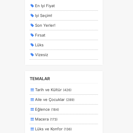
En Iyi Fiyat
Iyi Seçim!
Son Yerler!
Fırsat
Lüks
Vizesiz
Kesin Çıkışlı
Erken Rezervasyon
TEMALAR
Size Özel
Tarih ve Kültür
(426)
Planlanan
Aile ve Çocuklar
(289)
Otobüs Ile
Eğlence
(184)
Uçak Ile
Macera
(173)
Ekstralar Dahil
Lüks ve Konfor
(136)