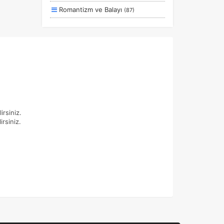
Romantizm ve Balayı
(87)
Otel ve Konaklama
(50)
Deniz
(39)
Ulaşım ve Transfer
(35)
Yiyecek ve İçecek
(24)
Doğa ve Spor
(19)
Ek Hizmetler
(3)
irsiniz.
irsiniz.
Sağlık ve Güzellik
(1)