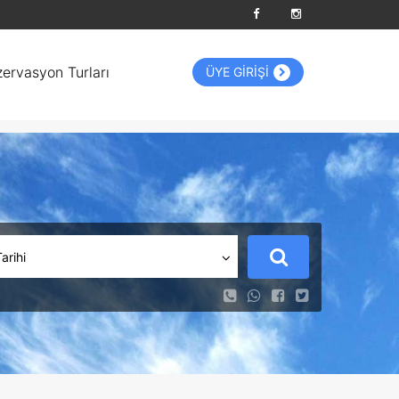
zervasyon Turları
ÜYE GİRİŞİ
Tarihi