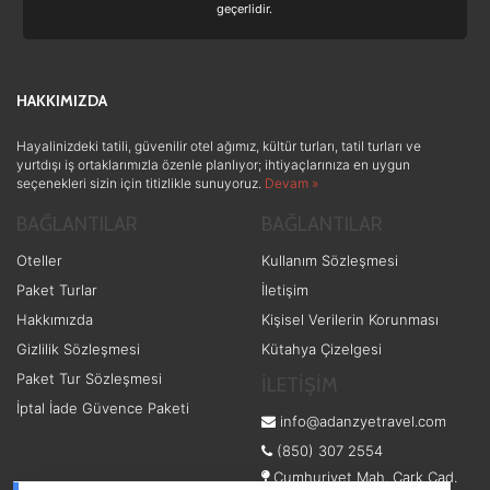
geçerlidir.
Doğa ve Spor
(19)
Ek Hizmetler
(3)
HAKKIMIZDA
Sağlık ve Güzellik
(1)
Hayalinizdeki tatili, güvenilir otel ağımız, kültür turları, tatil turları ve
yurtdışı iş ortaklarımızla özenle planlıyor; ihtiyaçlarınıza en uygun
seçenekleri sizin için titizlikle sunuyoruz.
Devam »
BAĞLANTILAR
BAĞLANTILAR
Oteller
Kullanım Sözleşmesi
Paket Turlar
İletişim
Hakkımızda
Kişisel Verilerin Korunması
Gizlilik Sözleşmesi
Kütahya Çizelgesi
Paket Tur Sözleşmesi
İLETİŞİM
İptal İade Güvence Paketi
info@adanzyetravel.com
(850) 307 2554
Cumhuriyet Mah. Çark Cad.