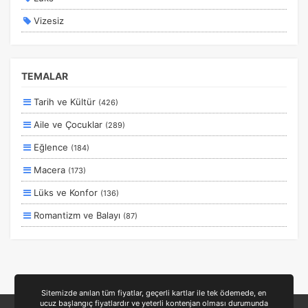
Vizesiz
Kesin Çıkışlı
Erken Rezervasyon
TEMALAR
Size Özel
Tarih ve Kültür
(426)
Planlanan
Aile ve Çocuklar
(289)
Otobüs Ile
Eğlence
(184)
Uçak Ile
Macera
(173)
Ekstralar Dahil
Lüks ve Konfor
(136)
Romantizm ve Balayı
(87)
Otel ve Konaklama
(50)
Deniz
(39)
Ulaşım ve Transfer
(35)
Sitemizde anılan tüm fiyatlar, geçerli kartlar ile tek ödemede, en
ucuz başlangıç fiyatlardır ve yeterli kontenjan olması durumunda
Yiyecek ve İçecek
(24)