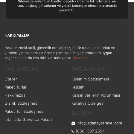
Sitemizde anılan tüm fiyatlar, geçerli kartlar ile tek ödemede, en
ucuz başlangıç fiyatlardır ve yeterli kontenjan olması durumunda
geçerlidir.
Tercihleri Kaydet
HAKKIMIZDA
Hayalinizdeki tatili, güvenilir otel ağımız, kültür turları, tatil turları ve
yurtdışı iş ortaklarımızla özenle planlıyor; ihtiyaçlarınıza en uygun
seçenekleri sizin için titizlikle sunuyoruz.
Devam »
BAĞLANTILAR
BAĞLANTILAR
Oteller
Kullanım Sözleşmesi
Paket Turlar
İletişim
Hakkımızda
Kişisel Verilerin Korunması
Gizlilik Sözleşmesi
Kütahya Çizelgesi
Paket Tur Sözleşmesi
İLETİŞİM
İptal İade Güvence Paketi
info@adanzyetravel.com
(850) 307 2554