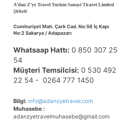
A’dan Z’ye Travel Turizm Sanayi Ticaret Limited
Şirketi
Cumhuriyet Mah. Çark Cad. No:56 İç Kapı
No:2 Sakarya / Adapazarı
Whatsaap Hattı:
0 850 307 25
54
Müşteri Temsilcisi:
0 530 492
ÇEREZ KULLANIM AYARLARINIZ
Çerez tercihlerinizi
belirleyin
.
22 54 -
0264 777 1450
Daha fazla bilgi için
KVKK bilgilendirmemizi
,
çerez kullanım
ve
gizlilik koşullarını
inceleyebilirsiniz.
Bilgi:
info@adanzyetravel.com
Muhasebe :
Zorunlu Çerezler
HER ZAMAN AKTIF
adanzyetravelmuhasebe@gmail.com
Oturum yönetimi, güvenlik ve temel site işlevleri için
gereklidir. Bu çerezler olmadan site düzgün çalışmaz ve
devre dışı bırakılamaz.