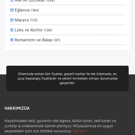
Aile ve Çocuklar
(289)
Otobüs Ile
Eğlence
(184)
Uçak Ile
Macera
(173)
Ekstralar Dahil
Lüks ve Konfor
(136)
Romantizm ve Balayı
(87)
Otel ve Konaklama
(50)
Deniz
(39)
Ulaşım ve Transfer
(35)
Sitemizde anılan tüm fiyatlar, geçerli kartlar ile tek ödemede, en
ucuz başlangıç fiyatlardır ve yeterli kontenjan olması durumunda
Yiyecek ve İçecek
(24)
geçerlidir.
Doğa ve Spor
(19)
Ek Hizmetler
(3)
HAKKIMIZDA
Sağlık ve Güzellik
(1)
Hayalinizdeki tatili, güvenilir otel ağımız, kültür turları, tatil turları ve
yurtdışı iş ortaklarımızla özenle planlıyor; ihtiyaçlarınıza en uygun
seçenekleri sizin için titizlikle sunuyoruz.
Devam »