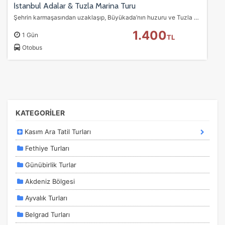
İstanbul Adalar & Tuzla Marina Turu
Şehrin karmaşasından uzaklaşıp, Büyükada’nın huzuru ve Tuzla Marina’nın keyfiyle dolu unutulmaz bir gün sizi bekliyor!
1.400
1 Gün
TL
Otobus
KATEGORİLER
Kasım Ara Tatil Turları
Fethiye Turları
Günübirlik Turlar
Akdeniz Bölgesi
Ayvalık Turları
Belgrad Turları