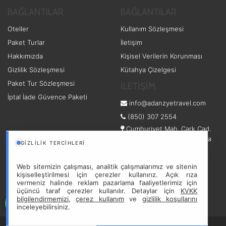
BAĞLANTILAR
BAĞLANTILAR
Oteller
Kullanım Sözleşmesi
Paket Turlar
İletişim
Hakkımızda
Kişisel Verilerin Korunması
Gizlilik Sözleşmesi
Kütahya Çizelgesi
Paket Tur Sözleşmesi
İLETİŞİM
İptal İade Güvence Paketi
info@adanzyetravel.com
(850) 307 2554
Cumhuriyet Mah. Çark Cad.
No: 56/2 - Adapazarı/Sakarya
GIZLILIK TERCIHLERI
Adapazarı/Sakarya
Web sitemizin çalışması, analitik çalışmalarımız ve sitenin
kişiselleştirilmesi için çerezler kullanırız. Açık rıza
vermeniz halinde reklam pazarlama faaliyetlerimiz için
üçüncü taraf çerezler kullanılır. Detaylar için
KVKK
bilgilendirmemizi
,
çerez kullanım
ve
gizlilik koşullarını
inceleyebilirsiniz.