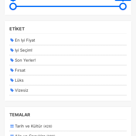
ETİKET
En Iyi Fiyat
Iyi Seçim!
Son Yerler!
Fırsat
Lüks
Vizesiz
Kesin Çıkışlı
Erken Rezervasyon
TEMALAR
Size Özel
Tarih ve Kültür
(426)
Planlanan