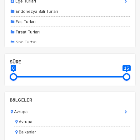
Ege Turları
Endonezya Bali Turları
Fas Turları
Fırsat Turları
Gap Turları
İstanbul Kalkışlı Turlar
SÜRE
İstanbul Turları
0
15
Kahire - Hurghada Turları
Kapadokya Turları
Karadeniz Turları
BöLGELER
Kurban Bayramı Özel Turlar
Avrupa
Kültür Turları
Avrupa
Marmara Bölgesi
Balkanlar
Marmaris Turları