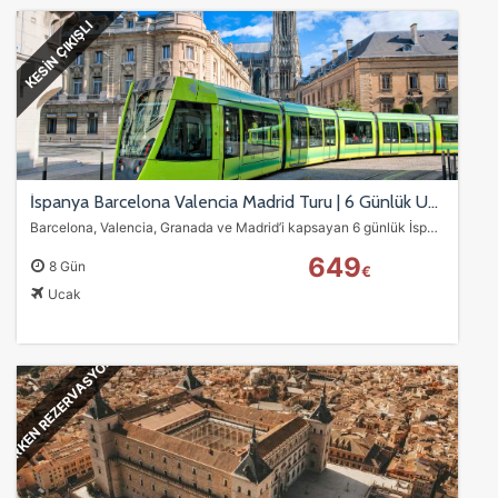
KESİN ÇIKIŞLI
İspanya Barcelona Valencia Madrid Turu | 6 Günlük Uçaklı Avrupa Turu
Barcelona, Valencia, Granada ve Madrid’i kapsayan 6 günlük İspanya turu ile Gaudi eserleri, Endülüs şehirleri, sahiller ve kültürel keşifleri tek programda yaşayın.…
649
8 Gün
€
Ucak
ERKEN REZERVASYON