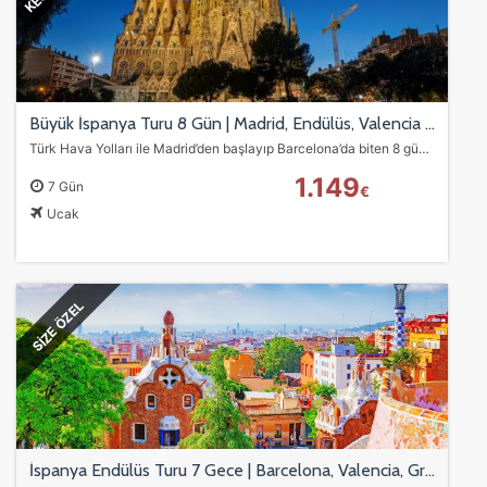
Büyük İspanya Turu 8 Gün | Madrid, Endülüs, Valencia & Barcelona THY Uçuşlu
Türk Hava Yolları ile Madrid’den başlayıp Barcelona’da biten 8 günlük İspanya turu! Toledo, Sevilla, Ronda, Cordoba, Granada (Alhambra), Valencia, Girona ve Figueras…
1.149
7 Gün
€
Ucak
SİZE ÖZEL
İspanya Endülüs Turu 7 Gece | Barcelona, Valencia, Granada, Sevilla & Madrid - Pegasus ile