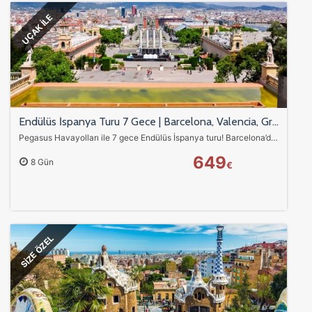
ölçeriz. Hangi sayfaların popüler olduğunu ve
UÇAK İLE
kullanıcıların nerede zorluk yaşadığını anlamamıza
yardımcı olur.
Pazarlama Çerezleri
Endülüs İspanya Turu 7 Gece | Barcelona, Valencia, Granada, Sevilla & Madrid - Pegasus ile
Size ve ilgi alanlarınıza uygun reklamlar göstermek için
Pegasus Havayolları ile 7 gece Endülüs İspanya turu! Barcelona’dan Madrid’e uzanan rota; Valencia sahilleri, Granada Alhambra Sarayı, Cordoba Kurtuba Camii, Sevilla…
kullanılır. Kapatırsanız reklamları görmeye devam
edersiniz, ancak daha az alakalı olabilirler.
649
8 Gün
€
SİZE ÖZEL
Tercihleri Kaydet