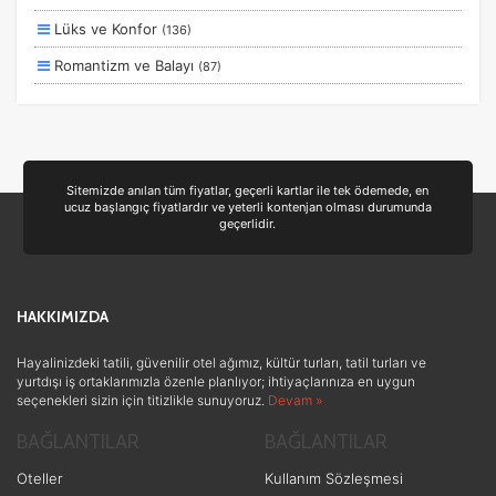
Ekstralar Dahil
Lüks ve Konfor
(136)
Romantizm ve Balayı
(87)
Otel ve Konaklama
(50)
Deniz
(39)
Ulaşım ve Transfer
(35)
Sitemizde anılan tüm fiyatlar, geçerli kartlar ile tek ödemede, en
ucuz başlangıç fiyatlardır ve yeterli kontenjan olması durumunda
Yiyecek ve İçecek
(24)
geçerlidir.
Doğa ve Spor
(19)
Ek Hizmetler
(3)
HAKKIMIZDA
Sağlık ve Güzellik
(1)
Hayalinizdeki tatili, güvenilir otel ağımız, kültür turları, tatil turları ve
yurtdışı iş ortaklarımızla özenle planlıyor; ihtiyaçlarınıza en uygun
seçenekleri sizin için titizlikle sunuyoruz.
Devam »
BAĞLANTILAR
BAĞLANTILAR
Oteller
Kullanım Sözleşmesi