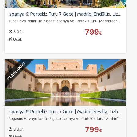
İspanya & Portekiz Turu 7 Gece | Madrid, Endülüs, Lizbon, Porto & Barcelona - Türk Hava Yolları ile
Türk Hava Yolları ile 7 gece İspanya ve Portekiz turu! Madrid’den Barcelona’ya uzanan rota; Toledo, Granada Alhambra Sarayı, Sevilla, Lizbon ve Porto şehirleriyle…
799
8 Gün
€
Ucak
PLANLANAN
İspanya & Portekiz Turu 7 Gece | Madrid, Sevilla, Lizbon, Porto & Barcelona - Pegasus ile
Pegasus Havayolları ile 7 gece İspanya ve Portekiz turu! Madrid’den Barcelona’ya uzanan rota; Toledo, Sevilla, Lizbon ve Porto şehirleriyle dolu dolu Avrupa deneyimi.…
799
8 Gün
€
Ucak