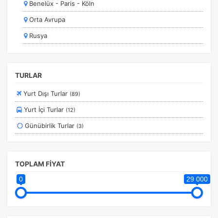
Benelüx - Paris - Köln
Orta Avrupa Turları
Orta Avrupa
Ramazan Bayramı Turları
Rusya
Rusya Turları
İspanya
Safranbolu Turları
İtalya
Sömestir Turları
TURLAR
Asya / Uzakdoğu
Turistik Doğu Ekspresi Turları
Yurt Dışı Turlar
(89)
Orta Doğu
Turlar
Yurt İçi Turlar
(12)
Afrika
Yurtdışı Turları
Günübirlik Turlar
(3)
Ege
Yurtiçi Erken Rezervasyon Turları
Karadeniz
TOPLAM FİYAT
0
29 000