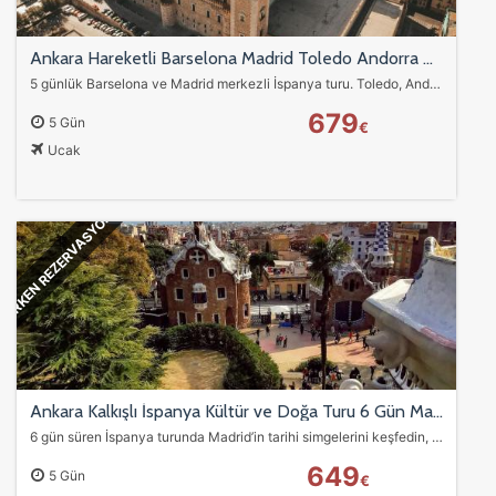
Ankara Hareketli Barselona Madrid Toledo Andorra Gezisi 5 Günlük İspanya Turu
5 günlük Barselona ve Madrid merkezli İspanya turu. Toledo, Andorra, Girona & Figueras ve Zaragoza gibi opsiyonel ekstra turlarla kültür ve tarih dolu bir gezi…
679
5 Gün
€
Ucak
ERKEN REZERVASYON
Ankara Kalkışlı İspanya Kültür ve Doğa Turu 6 Gün Madrid Barcelona Andorra Girona
6 gün süren İspanya turunda Madrid’in tarihi simgelerini keşfedin, Barcelona’nın mimari harikalarını görün, Girona ve Figueras’ta sanatla buluşun ve Andorra’nın…
649
5 Gün
€