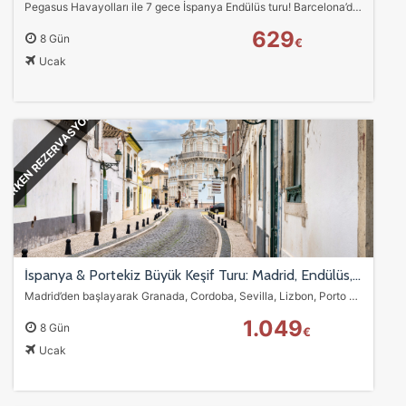
Pegasus Havayolları ile 7 gece İspanya Endülüs turu! Barcelona’dan Madrid’e uzanan rota; Gaudi eserleri, Granada Alhambra Sarayı, Sevilla Flamenco geceleri ve Toledo…
629
8 Gün
€
Ucak
ÇEREZ KULLANIM AYARLARINIZ
Çerez tercihlerinizi
belirleyin
.
ERKEN REZERVASYON
Daha fazla bilgi için
KVKK bilgilendirmemizi
,
çerez kullanım
ve
gizlilik koşullarını
inceleyebilirsiniz.
Zorunlu Çerezler
HER ZAMAN AKTIF
Oturum yönetimi, güvenlik ve temel site işlevleri için
gereklidir. Bu çerezler olmadan site düzgün çalışmaz ve
devre dışı bırakılamaz.
İspanya & Portekiz Büyük Keşif Turu: Madrid, Endülüs, Lizbon, Porto ve Barcelona
Madrid’den başlayarak Granada, Cordoba, Sevilla, Lizbon, Porto ve Barcelona’ya uzanan kapsamlı İspanya & Portekiz turu. Alhambra Sarayı, Toledo, Sintra, Cabo da…
1.049
8 Gün
€
Ucak
İstatistik Çerezleri
Ziyaretçilerin siteyi nasıl kullandığını anonim olarak