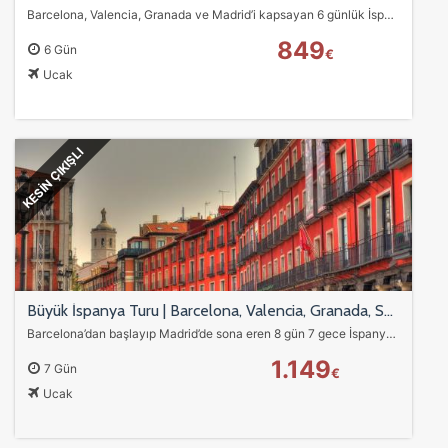
Barcelona, Valencia, Granada ve Madrid’i kapsayan 6 günlük İspanya turu ile Gaudi eserleri, Endülüs şehirleri, sahiller ve kültürel keşifleri tek programda yaşayın.…
849
6 Gün
€
Ucak
KESİN ÇIKIŞLI
Büyük İspanya Turu | Barcelona, Valencia, Granada, Sevilla, Madrid 8 Gün 7 Gece
Barcelona’dan başlayıp Madrid’de sona eren 8 gün 7 gece İspanya turu! Girona, Figueras & Dali Müzesi, Alhambra Sarayı, Sevilla, Toledo ve daha fazlası. THY uçuşu,…
1.149
7 Gün
€
Ucak