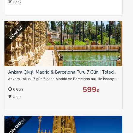
Ucak
UÇAK İLE
Ankara Çıkışlı Madrid & Barcelona Turu 7 Gün | Toledo, Segovia, Andorra Keşifleri
Ankara kalkışlı 7 gün 6 gece Madrid ve Barcelona turu ile İspanya’nın kültür, sanat ve mimari hazinelerini keşfedin. Toledo, Segovia, Ávila, Zaragoza, Girona ve…
599
6 Gün
€
Ucak
KESİN ÇIKIŞLI