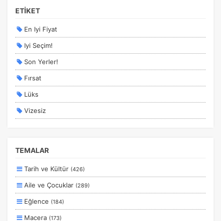
ETİKET
En Iyi Fiyat
Iyi Seçim!
Son Yerler!
Fırsat
Lüks
Vizesiz
Kesin Çıkışlı
Erken Rezervasyon
TEMALAR
Size Özel
Tarih ve Kültür
(426)
Planlanan
Aile ve Çocuklar
(289)
Otobüs Ile
Eğlence
(184)
Uçak Ile
Macera
(173)