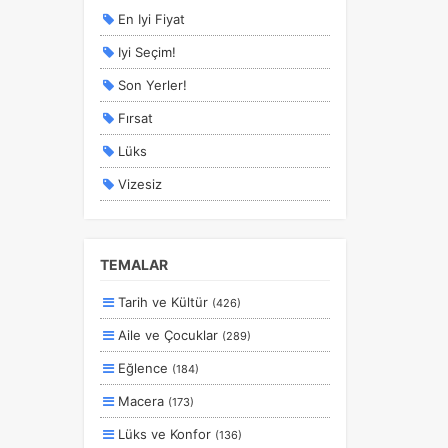
En Iyi Fiyat
Iyi Seçim!
Son Yerler!
Fırsat
Lüks
Vizesiz
Kesin Çıkışlı
Erken Rezervasyon
TEMALAR
Size Özel
Tarih ve Kültür
(426)
Planlanan
Aile ve Çocuklar
(289)
Otobüs Ile
Eğlence
(184)
Uçak Ile
Macera
(173)
Ekstralar Dahil
Lüks ve Konfor
(136)