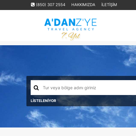
(850) 307 2554
HAKKIMIZDA
İLETİŞİM
LİSTELENİYOR