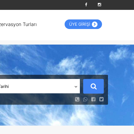
zervasyon Turları
ÜYE GİRİŞİ
Tarihi