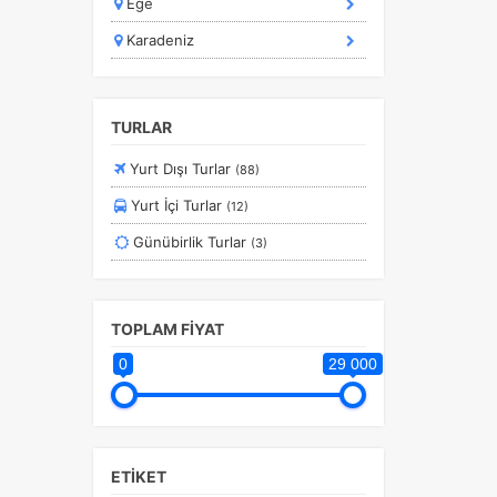
Ege
Ramazan Bayramı Turları
Karadeniz
Rusya Turları
Safranbolu Turları
Sömestir Turları
TURLAR
Turistik Doğu Ekspresi Turları
Yurt Dışı Turlar
(88)
Turlar
Yurt İçi Turlar
(12)
Yurtdışı Turları
Günübirlik Turlar
(3)
Yurtiçi Erken Rezervasyon Turları
TOPLAM FİYAT
0
29 000
ETİKET