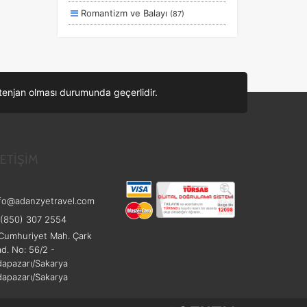
Romantizm ve Balayı
(87)
Otel ve Konaklama
(50)
Deniz
(39)
Ulaşım ve Transfer
(35)
ontenjan olması durumunda geçerlidir.
Yiyecek ve İçecek
(24)
Doğa ve Spor
(19)
Ek Hizmetler
(3)
LETİŞİM
Sağlık ve Güzellik
(1)
fo@adanzyetravel.com
(850) 307 2554
Cumhuriyet Mah. Çark
d. No: 56/2 -
apazarı/Sakarya
apazarı/Sakarya