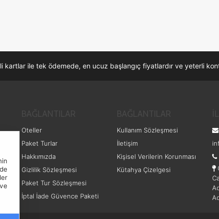
li kartlar ile tek ödemede, en ucuz başlangıç fiyatlardır ve yeterli k
BAĞLANTILAR
BAĞLANTILAR
İ
Oteller
Kullanım Sözleşmesi
Paket Turlar
İletişim
in
Hakkımızda
Kişisel Verilerin Korunması
nin
nde
Gizlilik Sözleşmesi
Kütahya Çizelgesi
ler
Ca
Paket Tur Sözleşmesi
ve
Ad
İptal İade Güvence Paketi
Ad