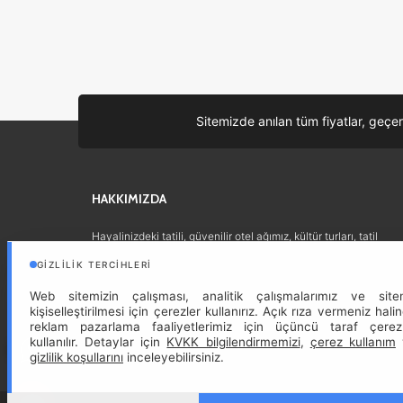
Sitemizde anılan tüm fiyatlar, geçer
HAKKIMIZDA
Hayalinizdeki tatili, güvenilir otel ağımız, kültür turları, tatil
turları ve yurtdışı iş ortaklarımızla özenle planlıyor;
GIZLILIK TERCIHLERI
ihtiyaçlarınıza en uygun seçenekleri sizin için titizlikle
sunuyoruz.
Devam »
Web sitemizin çalışması, analitik çalışmalarımız ve site
kişiselleştirilmesi için çerezler kullanırız. Açık rıza vermeniz hali
reklam pazarlama faaliyetlerimiz için üçüncü taraf çerez
kullanılır. Detaylar için
KVKK bilgilendirmemizi
,
çerez kullanım
gizlilik koşullarını
inceleyebilirsiniz.