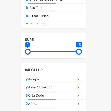
Fas Turları
Fırsat Turları
Gap Turları
İstanbul Kalkışlı Turlar
SÜRE
İstanbul Turları
0
15
Kahire - Hurghada Turları
Kapadokya Turları
a
Karadeniz Turları
r.
BöLGELER
Kurban Bayramı Özel Turlar
Avrupa
Kültür Turları
Asya / Uzakdoğu
Marmara Bölgesi
Orta Doğu
Marmaris Turları
Afrika
Orta Avrupa Turları