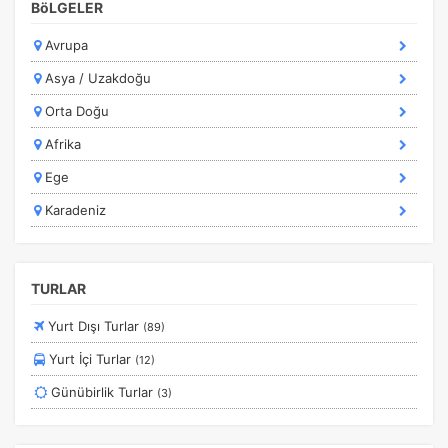
BöLGELER
Kurban Bayramı Özel Turlar
Avrupa
Kültür Turları
Asya / Uzakdoğu
Marmara Bölgesi
Orta Doğu
Marmaris Turları
Afrika
Orta Avrupa Turları
Ege
Ramazan Bayramı Turları
Karadeniz
Rusya Turları
Safranbolu Turları
Sömestir Turları
TURLAR
Turistik Doğu Ekspresi Turları
Yurt Dışı Turlar
(89)
Turlar
Yurt İçi Turlar
(12)
Yurtdışı Turları
Günübirlik Turlar
(3)
Yurtiçi Erken Rezervasyon Turları