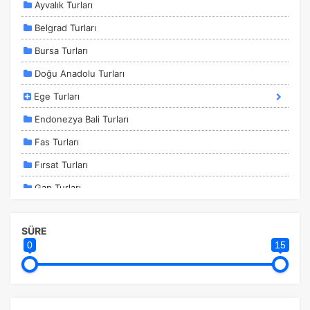
Ayvalık Turları
İstatistik Çerezleri
Belgrad Turları
Ziyaretçilerin siteyi nasıl kullandığını anonim olarak
Bursa Turları
ölçeriz. Hangi sayfaların popüler olduğunu ve
kullanıcıların nerede zorluk yaşadığını anlamamıza
Doğu Anadolu Turları
yardımcı olur.
Ege Turları
Endonezya Bali Turları
Fas Turları
Pazarlama Çerezleri
Fırsat Turları
Size ve ilgi alanlarınıza uygun reklamlar göstermek için
kullanılır. Kapatırsanız reklamları görmeye devam
Gap Turları
edersiniz, ancak daha az alakalı olabilirler.
İstanbul Kalkışlı Turlar
SÜRE
İstanbul Turları
0
15
Kahire - Hurghada Turları
Kapadokya Turları
Tercihleri Kaydet
Karadeniz Turları