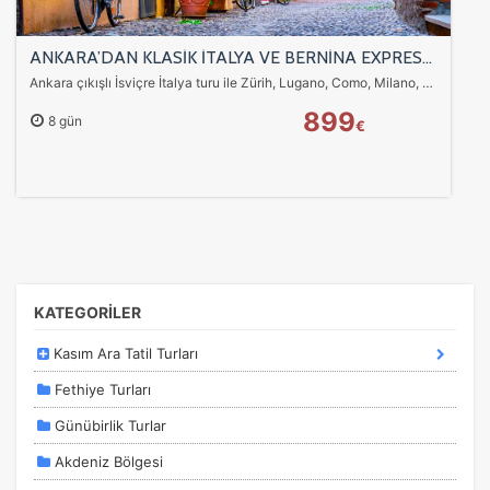
ANKARA’DAN KLASİK İTALYA VE BERNİNA EXPRESS iLE İSVİÇRE TURU SunExpress Havayolları ile 7 gece
Ankara çıkışlı İsviçre İtalya turu ile Zürih, Lugano, Como, Milano, Verona, Venedik, Floransa, Roma, Pisa ve Bernina Express tren deneyimi bir arada. UNESCO rotaları,…
899
8 gün
€
ÇEREZ KULLANIM AYARLARINIZ
Çerez tercihlerinizi
belirleyin
.
Daha fazla bilgi için
KVKK bilgilendirmemizi
,
çerez kullanım
ve
gizlilik koşullarını
inceleyebilirsiniz.
KATEGORİLER
Zorunlu Çerezler
HER ZAMAN AKTIF
Kasım Ara Tatil Turları
Oturum yönetimi, güvenlik ve temel site işlevleri için
gereklidir. Bu çerezler olmadan site düzgün çalışmaz ve
Fethiye Turları
devre dışı bırakılamaz.
Günübirlik Turlar
Akdeniz Bölgesi