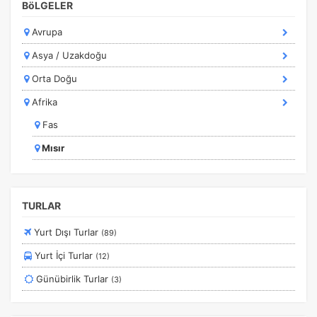
BöLGELER
Kurban Bayramı Özel Turlar
Avrupa
Kültür Turları
Asya / Uzakdoğu
Marmara Bölgesi
Orta Doğu
Marmaris Turları
Afrika
Orta Avrupa Turları
Fas
Ramazan Bayramı Turları
Mısır
Rusya Turları
Tunus
Safranbolu Turları
Ege
Sömestir Turları
TURLAR
Karadeniz
Turistik Doğu Ekspresi Turları
Yurt Dışı Turlar
(89)
Turlar
Yurt İçi Turlar
(12)
Yurtdışı Turları
Günübirlik Turlar
(3)
Yurtiçi Erken Rezervasyon Turları