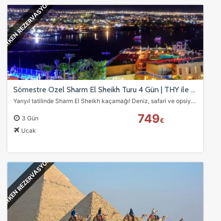
ERKEN REZERVASYON
Sömestre Özel Sharm El Sheikh Turu 4 Gün | THY ile Yarıyıl Tatili
Yarıyıl tatilinde Sharm El Sheikh kaçamağı! Deniz, safari ve opsiyonel Kahire gezisi ile dolu 4 günlük sömestre tur fırsatı.
749
3 Gün
€
Ucak
ERKEN REZERVASYON