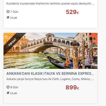
Kızıldeniz kıyılarından Kahire’nin tarihine uzanan eşsiz deneyim! ATV safari, tekne turları ve İskenderiye gezisi ile dolu dolu tatil.
529
7 Gün
€
Ucak
FIRSAT
ANKARA’DAN KLASİK İTALYA VE BERNİNA EXPRESS iLE İSVİÇRE TURU SunExpress Havayolları ile 7 gece
Ankara çıkışlı İsviçre İtalya turu ile Zürih, Lugano, Como, Milano, Verona, Venedik, Floransa, Roma, Pisa ve Bernina Express tren deneyimi bir arada. UNESCO rotaları,…
899
8 Gün
€
Ucak