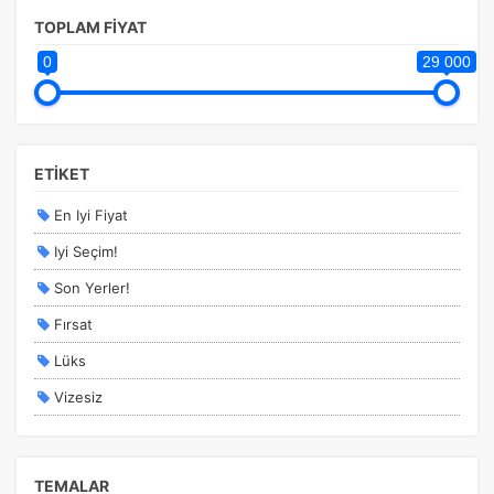
TOPLAM FİYAT
0
29 000
ETİKET
En Iyi Fiyat
Iyi Seçim!
Son Yerler!
Fırsat
Lüks
Vizesiz
Kesin Çıkışlı
Erken Rezervasyon
TEMALAR