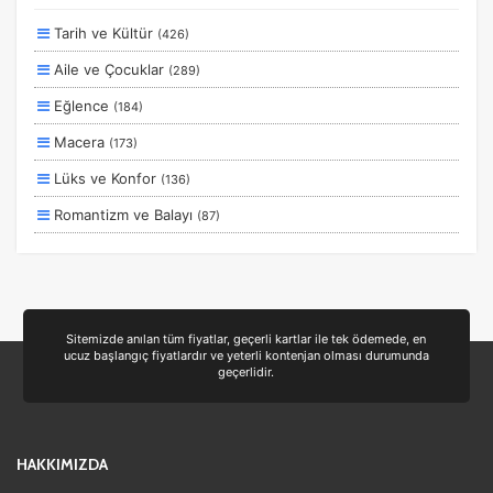
Size Özel
Tarih ve Kültür
(426)
Planlanan
Aile ve Çocuklar
(289)
Otobüs Ile
Eğlence
(184)
Uçak Ile
Macera
(173)
Ekstralar Dahil
Lüks ve Konfor
(136)
Romantizm ve Balayı
(87)
Otel ve Konaklama
(50)
Deniz
(39)
Ulaşım ve Transfer
(35)
Sitemizde anılan tüm fiyatlar, geçerli kartlar ile tek ödemede, en
ucuz başlangıç fiyatlardır ve yeterli kontenjan olması durumunda
Yiyecek ve İçecek
(24)
geçerlidir.
Doğa ve Spor
(19)
Ek Hizmetler
(3)
HAKKIMIZDA
Sağlık ve Güzellik
(1)