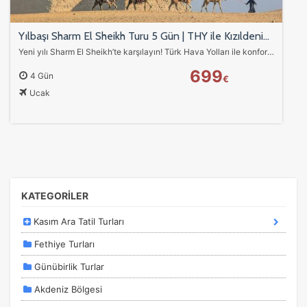
Yılbaşı Sharm El Sheikh Turu 5 Gün | THY ile Kızıldeniz Tatili
Yeni yılı Sharm El Sheikh’te karşılayın! Türk Hava Yolları ile konforlu uçuş, deniz tatili, çöl safarisi ve ekstra Kahire turu fırsatı.
699
4 Gün
€
Ucak
ÇEREZ KULLANIM AYARLARINIZ
Çerez tercihlerinizi
belirleyin
.
Daha fazla bilgi için
KVKK bilgilendirmemizi
,
çerez kullanım
ve
gizlilik koşullarını
inceleyebilirsiniz.
KATEGORİLER
Zorunlu Çerezler
HER ZAMAN AKTIF
Kasım Ara Tatil Turları
Oturum yönetimi, güvenlik ve temel site işlevleri için
gereklidir. Bu çerezler olmadan site düzgün çalışmaz ve
Fethiye Turları
devre dışı bırakılamaz.
Günübirlik Turlar
Akdeniz Bölgesi