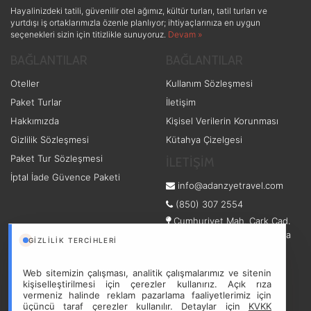
Hayalinizdeki tatili, güvenilir otel ağımız, kültür turları, tatil turları ve
yurtdışı iş ortaklarımızla özenle planlıyor; ihtiyaçlarınıza en uygun
seçenekleri sizin için titizlikle sunuyoruz.
Devam »
BAĞLANTILAR
BAĞLANTILAR
Oteller
Kullanım Sözleşmesi
Paket Turlar
İletişim
Hakkımızda
Kişisel Verilerin Korunması
Gizlilik Sözleşmesi
Kütahya Çizelgesi
Paket Tur Sözleşmesi
İLETİŞİM
İptal İade Güvence Paketi
info@adanzyetravel.com
(850) 307 2554
Cumhuriyet Mah. Çark Cad.
No: 56/2 - Adapazarı/Sakarya
GIZLILIK TERCIHLERI
Adapazarı/Sakarya
Web sitemizin çalışması, analitik çalışmalarımız ve sitenin
kişiselleştirilmesi için çerezler kullanırız. Açık rıza
vermeniz halinde reklam pazarlama faaliyetlerimiz için
üçüncü taraf çerezler kullanılır. Detaylar için
KVKK