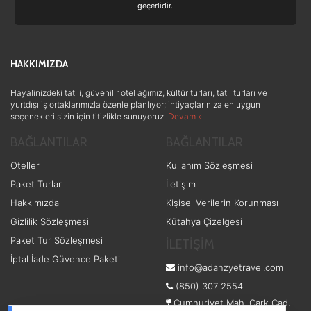
geçerlidir.
Doğa ve Spor
(19)
Ek Hizmetler
(3)
HAKKIMIZDA
Sağlık ve Güzellik
(1)
Hayalinizdeki tatili, güvenilir otel ağımız, kültür turları, tatil turları ve
yurtdışı iş ortaklarımızla özenle planlıyor; ihtiyaçlarınıza en uygun
seçenekleri sizin için titizlikle sunuyoruz.
Devam »
BAĞLANTILAR
BAĞLANTILAR
Oteller
Kullanım Sözleşmesi
Paket Turlar
İletişim
Hakkımızda
Kişisel Verilerin Korunması
Gizlilik Sözleşmesi
Kütahya Çizelgesi
Paket Tur Sözleşmesi
İLETİŞİM
İptal İade Güvence Paketi
info@adanzyetravel.com
(850) 307 2554
Cumhuriyet Mah. Çark Cad.