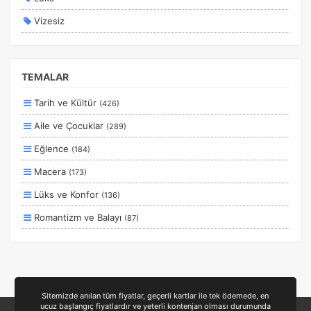
Vizesiz
Kesin Çıkışlı
Erken Rezervasyon
TEMALAR
Size Özel
Tarih ve Kültür
(426)
Planlanan
Aile ve Çocuklar
(289)
Otobüs Ile
Eğlence
(184)
Uçak Ile
Macera
(173)
Ekstralar Dahil
Lüks ve Konfor
(136)
Romantizm ve Balayı
(87)
Otel ve Konaklama
(50)
Deniz
(39)
Ulaşım ve Transfer
(35)
Sitemizde anılan tüm fiyatlar, geçerli kartlar ile tek ödemede, en
ucuz başlangıç fiyatlardır ve yeterli kontenjan olması durumunda
Yiyecek ve İçecek
(24)