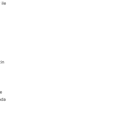
 ile
Yurtiçi Erken Rezervasyon Turları
zin
ve
ada