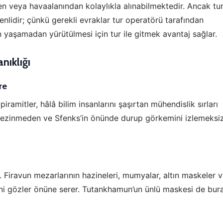
den veya havaalanından kolaylıkla alınabilmektedir. Ancak tur
enlidir; çünkü gerekli evraklar tur operatörü tarafından
un yaşamadan yürütülmesi için tur ile gitmek avantaj sağlar.
nıklığı
re
piramitler, hâlâ bilim insanlarını şaşırtan mühendislik sırları
a gezinmeden ve Sfenks’in önünde durup görkemini izlemeksi
… Firavun mezarlarının hazineleri, mumyalar, altın maskeler 
liğini gözler önüne serer. Tutankhamun’un ünlü maskesi de bur