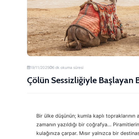
19/11/2025
6 dk okuma süresi
Çölün Sessizliğiyle Başlayan 
Bir ülke düşünün; kumla kaplı topraklarının al
zamanın yazıldığı bir coğrafya… Piramitlerin 
kulağınıza çarpar. Mısır yalnızca bir destin