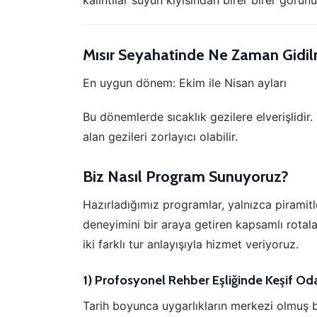
kalıntılar suyun kıyısından birer birer görünü
Zi
sa
an
Mısır Seyahatinde Ne Zaman Gidil
P
En uygun dönem: Ekim ile Nisan ayları
Si
Ka
Bu dönemlerde sıcaklık gezilere elverişlidir.
al
alan gezileri zorlayıcı olabilir.
Biz Nasıl Program Sunuyoruz?
Hazırladığımız programlar, yalnızca piramitle
deneyimini bir araya getiren kapsamlı rotalar
iki farklı tur anlayışıyla hizmet veriyoruz.
1) Profosyonel Rehber Eşliğinde Keşif Od
Tarih boyunca uygarlıkların merkezi olmuş b