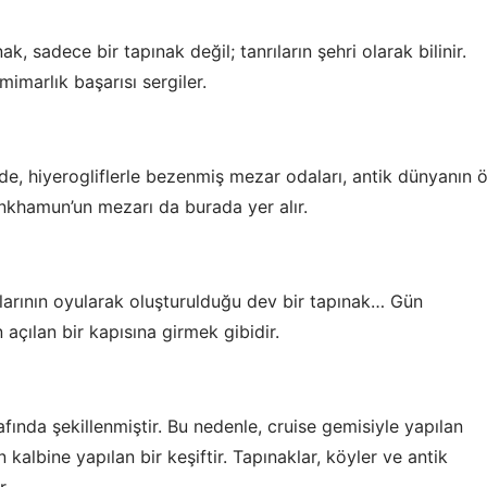
k, sadece bir tapınak değil; tanrıların şehri olarak bilinir.
imarlık başarısı sergiler.
ÇEREZ KULLANIM AYARLARINIZ
erez tercihlerinizi
belirleyin
.
de, hiyerogliflerle bezenmiş mezar odaları, antik dünyanın 
ze daha kişiselleştirilmiş bir web deneyimi sunmak için bazı bilgileri tarayıcınızda
polayabilir, bunları yurt içi ve yurt dışındaki hizmet sağlayıcılarla paylaşabiliriz. Bun
nkhamun’un mezarı da burada yer alır.
in vermemeyi seçebilirsiniz ancak bu durumda sitemiz umduğumuz gibi çalışmaya bili
ha fazla bilgi için
KVKK bilgilendirmemizi
,
çerez kullanım
ve
gizlilik koşullarını
celeyebilirsiniz.
klarının oyularak oluşturulduğu dev bir tapınak… Gün
ılan bir kapısına girmek gibidir.
orunlu Çerezler
HER ZAMAN AKTIF
urum yönetimi, güvenlik ve temel site işlevleri için gereklidir. Bu
rezler olmadan site düzgün çalışmaz ve devre dışı bırakılamaz.
afında şekillenmiştir. Bu nedenle, cruise gemisiyle yapılan
kalbine yapılan bir keşiftir. Tapınaklar, köyler ve antik
tatistik Çerezleri