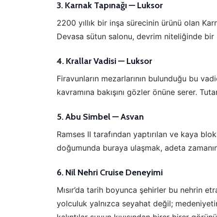
3.
Karnak Tapınağı — Luksor
2200 yıllık bir inşa sürecinin ürünü olan Karna
Devasa sütun salonu, devrim niteliğinde bir m
Ç
4.
Krallar Vadisi — Luksor
Firavunların mezarlarının bulunduğu bu vadi
Si
de
kavramına bakışını gözler önüne serer. Tuta
iz
Da
in
5.
Abu Simbel — Asvan
Ramses II tarafından yaptırılan ve kaya blo
doğumunda buraya ulaşmak, adeta zamanın aç
Z
Ot
6.
Nil Nehri Cruise Deneyimi
çe
Mısır’da tarih boyunca şehirler bu nehrin etr
yolculuk yalnızca seyahat değil; medeniyetin 
İs