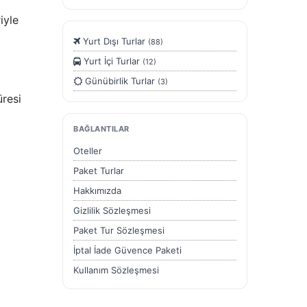
İstanbul Turları
iyle
Kahire - Hurghada Turları
Yurt Dışı Turlar
(88)
Kapadokya Turları
Yurt İçi Turlar
(12)
Karadeniz Turları
Günübirlik Turlar
(3)
Kurban Bayramı Özel Turlar
üresi
Kültür Turları
Marmara Bölgesi
BAĞLANTILAR
Marmaris Turları
Oteller
Orta Avrupa Turları
Paket Turlar
Ramazan Bayramı Turları
Hakkımızda
Rusya Turları
Gizlilik Sözleşmesi
Safranbolu Turları
Paket Tur Sözleşmesi
Sömestir Turları
İptal İade Güvence Paketi
Turistik Doğu Ekspresi Turları
Kullanım Sözleşmesi
Turlar
İletişim
Yurtdışı Turları