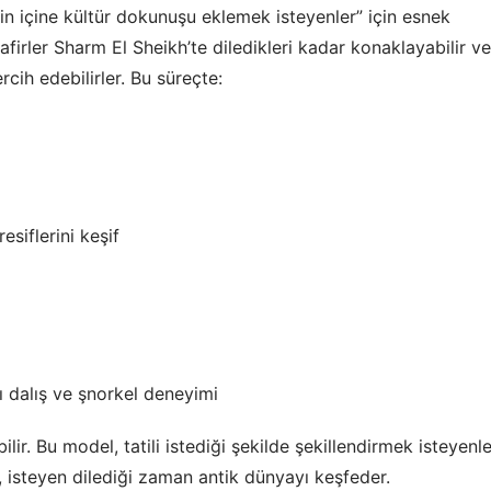
tilin içine kültür dokunuşu eklemek isteyenler” için esnek
irler Sharm El Sheikh’te diledikleri kadar konaklayabilir ve
ercih edebilirler. Bu süreçte:
esiflerini keşif
 dalış ve şnorkel deneyimi
ilir. Bu model, tatili istediği şekilde şekillendirmek isteyenle
ir, isteyen dilediği zaman antik dünyayı keşfeder.