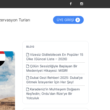
zervasyon Turları
ÜYE GİRİŞİ
BLOG
Vizesiz Gidilebilecek En Popüler 15
Ülke (Güncel Liste – 2026)
Çölün Sessizliğiyle Başlayan Bir
Medeniyet Hikayesi: MISIR!
Dubai Gezi Rehberi 2025: Dubai’ye
Gitmek İsteyenler İçin Her Şey!
Karadeniz'in Muhteşem Doğasını
Keşfedin; Ordu'dan Rize'ye Bir
Yolculuk
Güneydoğu'nun İncileri Gaziantep,
Urfa, Mardin ve Diyarbakır'da Tarih ve