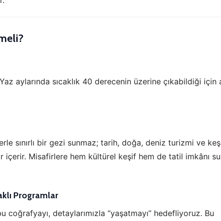
r.
yaretçilerin siteyi nasıl kullandığını anonim olarak ölçeriz. Hangi
yfaların popüler olduğunu ve kullanıcıların nerede zorluk yaşadığını
lamamıza yardımcı olur.
meli?
azarlama Çerezleri
ze ve ilgi alanlarınıza uygun reklamlar göstermek için kullanılır.
patırsanız reklamları görmeye devam edersiniz, ancak daha az
 Yaz aylarında sıcaklık 40 derecenin üzerine çıkabildiği için 
akalı olabilirler.
Tümünü Reddet
Tümünü Kabul Et
Tercihleri Kaydet
rle sınırlı bir gezi sunmaz; tarih, doğa, deniz turizmi ve keş
 içerir. Misafirlere hem kültürel keşif hem de tatil imkânı s
aklı Programlar
u coğrafyayı, detaylarımızla “yaşatmayı” hedefliyoruz. Bu