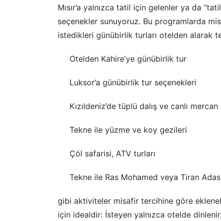
Mısır’a yalnızca tatil için gelenler ya da “ta
seçenekler sunuyoruz. Bu programlarda misaf
istedikleri günübirlik turları otelden alarak t
Otelden Kahire’ye günübirlik tur
Luksor’a günübirlik tur seçenekleri
Kızıldeniz’de tüplü dalış ve canlı mercan r
Tekne ile yüzme ve koy gezileri
Çöl safarisi, ATV turları
Tekne ile Ras Mohamed veya Tiran Adası
gibi aktiviteler misafir tercihine göre ekleneb
için idealdir: İsteyen yalnızca otelde dinlen