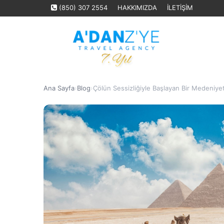
(850) 307 2554
HAKKIMIZDA
İLETİŞİM
Ana Sayfa
›
Blog
›
Çölün Sessizliğiyle Başlayan Bir Medeniye