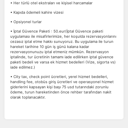
• Her türlü otel ekstraları ve kişisel harcamalar
• Kapıda ödemeli kahire vizesi
• Opsiyonel turlar
• İptal Güvence Paketi : 50.eur(İptal Güvence paketi
uygulaması ile misafirlerimize, her koşulda rezervasyonlarını
cezasız iptal etme hakkı sunuyoruz. Bu uygulama ile turun
hareket tarihine 10 gün iş günü kalana kadar
rezervasyonunuzu iptal etmeniz mümkün. Rezervasyon
iptalinde, tur ücretinin tamamı iade edilirken iptal güvence
paketi bedeli ve varsa ek hizmet bedelleri (Vize, sigorta vs)
iade edilmez.)
• City tax, check point ücretleri, yerel hizmet bedelleri,
handling fee, otobüs giriş ücretleri ve operasyonel hizmet
giderlerini kapsayan kişi başı 75 usd tutarındaki zorunlu
ödeme, turun hareketinden önce rehber tarafından nakit
olarak toplanacaktır.