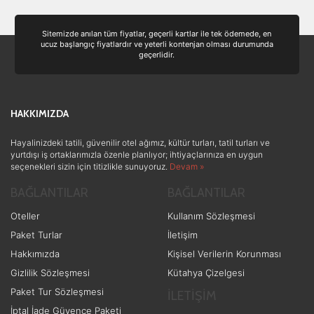
Sitemizde anılan tüm fiyatlar, geçerli kartlar ile tek ödemede, en
ucuz başlangıç fiyatlardır ve yeterli kontenjan olması durumunda
geçerlidir.
HAKKIMIZDA
Hayalinizdeki tatili, güvenilir otel ağımız, kültür turları, tatil turları ve
yurtdışı iş ortaklarımızla özenle planlıyor; ihtiyaçlarınıza en uygun
seçenekleri sizin için titizlikle sunuyoruz.
Devam »
BAĞLANTILAR
BAĞLANTILAR
Oteller
Kullanım Sözleşmesi
Paket Turlar
İletişim
Hakkımızda
Kişisel Verilerin Korunması
Gizlilik Sözleşmesi
Kütahya Çizelgesi
Paket Tur Sözleşmesi
İLETİŞİM
İptal İade Güvence Paketi