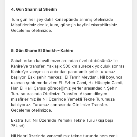
4. Gün Sharm El Sheikh
Tüm gün her şey dahil Konseptinde alınmış otelimizde
Misafirlerimiz deniz, kum, güneşin keyfini çıkarabilirsiniz.
Geceleme otelimizde.
5. Gün Sharm El Sheikh – Kahire
Sabah erken kahvaltımızın ardından özel otobüsümüz ile
Kahire’ye transfer. Yaklaşık 500 km sürecek yolculuk sonrası
Kahire’ye varışımızın ardından panoramik şehir turumuz
başlıyor. Eski şehir merkezi, El Tahrir Meydanı, Nil boyunca
uzanan şehir merkezi ve EL Ezher Cami, Hz Hüseyin Camii,
Han El Halil Çarşısı göreceğimiz yerler arasındadır. Şehir
Turu sonrasında Otelimize Transfer. Akşam dileyen
misafirlerimiz ile Nil Üzerinde Yemekli Tekne Turumuza
katılıyoruz. Turumuz sonrasında Otelimize Transfer.
Geceleme otelimizde.
Ekstra Tur: Nil Üzerinde Yemekli Tekne Turu (Kişi başı
75Usd)
Nil Nehri üzerinde yapacağımız tekne turunda hem canlı