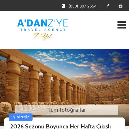
(850) 307 2554
Tüm fotoğraflar
VİZESİZ
2026 Sezonu Boyunca Her Hafta Çıkışlı