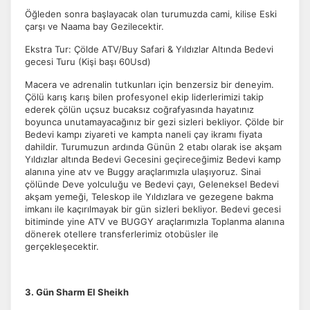
Öğleden sonra başlayacak olan turumuzda cami, kilise Eski
çarşı ve Naama bay Gezilecektir.
Ekstra Tur: Çölde ATV/Buy Safari & Yıldızlar Altında Bedevi
gecesi Turu (Kişi başı 60Usd)
Macera ve adrenalin tutkunları için benzersiz bir deneyim.
Çölü karış karış bilen profesyonel ekip liderlerimizi takip
ederek çölün uçsuz bucaksız coğrafyasında hayatınız
boyunca unutamayacağınız bir gezi sizleri bekliyor. Çölde bir
Bedevi kampı ziyareti ve kampta naneli çay ikramı fiyata
dahildir. Turumuzun ardında Günün 2 etabı olarak ise akşam
Yıldızlar altında Bedevi Gecesini geçireceğimiz Bedevi kamp
alanına yine atv ve Buggy araçlarımızla ulaşıyoruz. Sinai
çölünde Deve yolculuğu ve Bedevi çayı, Geleneksel Bedevi
akşam yemeği, Teleskop ile Yıldızlara ve gezegene bakma
imkanı ile kaçırılmayak bir gün sizleri bekliyor. Bedevi gecesi
bitiminde yine ATV ve BUGGY araçlarımızla Toplanma alanına
dönerek otellere transferlerimiz otobüsler ile
gerçekleşecektir.
3. Gün Sharm El Sheikh