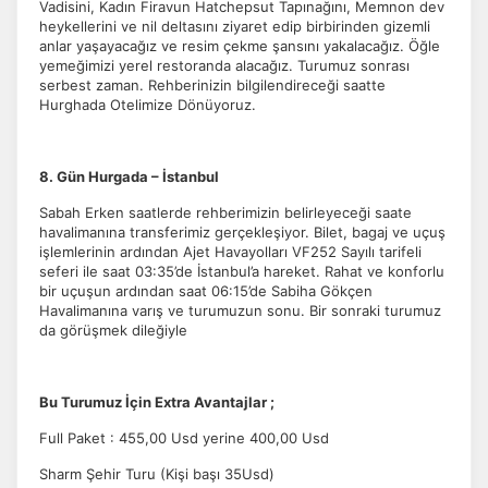
Vadisini, Kadın Firavun Hatchepsut Tapınağını, Memnon dev
ölçeriz. Hangi sayfaların popüler olduğunu ve
heykellerini ve nil deltasını ziyaret edip birbirinden gizemli
kullanıcıların nerede zorluk yaşadığını anlamamıza
anlar yaşayacağız ve resim çekme şansını yakalacağız. Öğle
yardımcı olur.
yemeğimizi yerel restoranda alacağız. Turumuz sonrası
serbest zaman. Rehberinizin bilgilendireceği saatte
Hurghada Otelimize Dönüyoruz.
Pazarlama Çerezleri
8. Gün Hurgada – İstanbul
Size ve ilgi alanlarınıza uygun reklamlar göstermek için
Sabah Erken saatlerde rehberimizin belirleyeceği saate
kullanılır. Kapatırsanız reklamları görmeye devam
havalimanına transferimiz gerçekleşiyor. Bilet, bagaj ve uçuş
edersiniz, ancak daha az alakalı olabilirler.
işlemlerinin ardından Ajet Havayolları VF252 Sayılı tarifeli
seferi ile saat 03:35’de İstanbul’a hareket. Rahat ve konforlu
bir uçuşun ardından saat 06:15’de Sabiha Gökçen
Havalimanına varış ve turumuzun sonu. Bir sonraki turumuz
da görüşmek dileğiyle
Tercihleri Kaydet
Bu Turumuz İçin Extra Avantajlar ;
Full Paket : 455,00 Usd yerine 400,00 Usd
Sharm Şehir Turu (Kişi başı 35Usd)