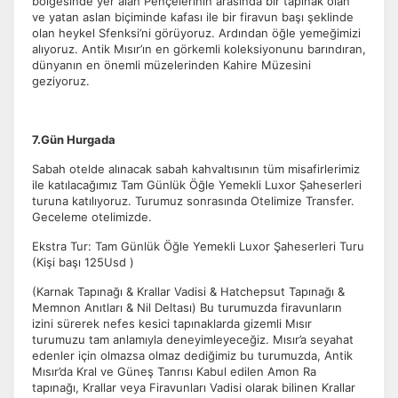
bölgesinde yer alan Pençelerinin arasında bir tapınak olan
ve yatan aslan biçiminde kafası ile bir firavun başı şeklinde
olan heykel Sfenksi’ni görüyoruz. Ardından öğle yemeğimizi
alıyoruz. Antik Mısır’ın en görkemli koleksiyonunu barındıran,
dünyanın en önemli müzelerinden Kahire Müzesini
geziyoruz.
ÇEREZ KULLANIM AYARLARINIZ
Çerez tercihlerinizi
belirleyin
.
Daha fazla bilgi için
KVKK bilgilendirmemizi
,
çerez kullanım
ve
7.Gün Hurgada
gizlilik koşullarını
inceleyebilirsiniz.
Sabah otelde alınacak sabah kahvaltısının tüm misafirlerimiz
ile katılacağımız Tam Günlük Öğle Yemekli Luxor Şaheserleri
turuna katılıyoruz. Turumuz sonrasında Otelimize Transfer.
Zorunlu Çerezler
HER ZAMAN AKTIF
Geceleme otelimizde.
Oturum yönetimi, güvenlik ve temel site işlevleri için
Ekstra Tur: Tam Günlük Öğle Yemekli Luxor Şaheserleri Turu
gereklidir. Bu çerezler olmadan site düzgün çalışmaz ve
(Kişi başı 125Usd )
devre dışı bırakılamaz.
(Karnak Tapınağı & Krallar Vadisi & Hatchepsut Tapınağı &
Memnon Anıtları & Nil Deltası) Bu turumuzda firavunların
izini sürerek nefes kesici tapınaklarda gizemli Mısır
turumuzu tam anlamıyla deneyimleyeceğiz. Mısır’a seyahat
edenler için olmazsa olmaz dediğimiz bu turumuzda, Antik
İstatistik Çerezleri
Mısır’da Kral ve Güneş Tanrısı Kabul edilen Amon Ra
tapınağı, Krallar veya Firavunları Vadisi olarak bilinen Krallar
Ziyaretçilerin siteyi nasıl kullandığını anonim olarak