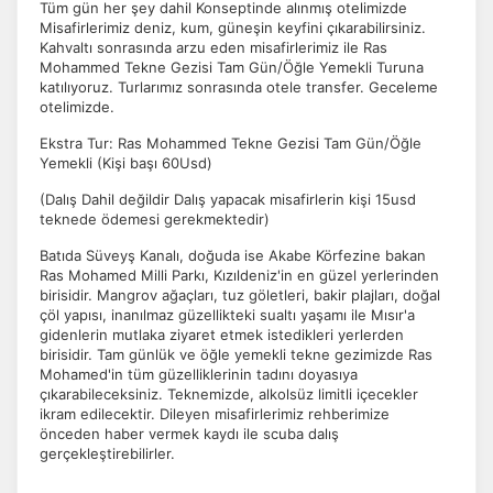
Tüm gün her şey dahil Konseptinde alınmış otelimizde
Misafirlerimiz deniz, kum, güneşin keyfini çıkarabilirsiniz.
Kahvaltı sonrasında arzu eden misafirlerimiz ile Ras
Mohammed Tekne Gezisi Tam Gün/Öğle Yemekli Turuna
katılıyoruz. Turlarımız sonrasında otele transfer. Geceleme
otelimizde.
Ekstra Tur: Ras Mohammed Tekne Gezisi Tam Gün/Öğle
Yemekli (Kişi başı 60Usd)
(Dalış Dahil değildir Dalış yapacak misafirlerin kişi 15usd
teknede ödemesi gerekmektedir)
Batıda Süveyş Kanalı, doğuda ise Akabe Körfezine bakan
Ras Mohamed Milli Parkı, Kızıldeniz'in en güzel yerlerinden
birisidir. Mangrov ağaçları, tuz göletleri, bakir plajları, doğal
çöl yapısı, inanılmaz güzellikteki sualtı yaşamı ile Mısır'a
gidenlerin mutlaka ziyaret etmek istedikleri yerlerden
birisidir. Tam günlük ve öğle yemekli tekne gezimizde Ras
Mohamed'in tüm güzelliklerinin tadını doyasıya
çıkarabileceksiniz. Teknemizde, alkolsüz limitli içecekler
ikram edilecektir. Dileyen misafirlerimiz rehberimize
önceden haber vermek kaydı ile scuba dalış
gerçekleştirebilirler.