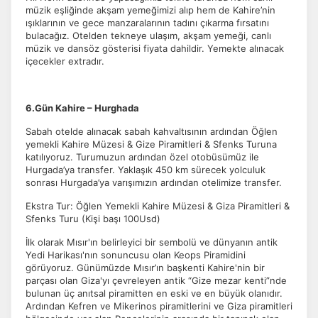
müzik eşliğinde akşam yemeğimizi alıp hem de Kahire’nin
ışıklarının ve gece manzaralarının tadını çıkarma fırsatını
bulacağız. Otelden tekneye ulaşım, akşam yemeği, canlı
müzik ve dansöz gösterisi fiyata dahildir. Yemekte alınacak
içecekler extradır.
6.Gün Kahire – Hurghada
Sabah otelde alınacak sabah kahvaltısının ardından Öğlen
yemekli Kahire Müzesi & Gize Piramitleri & Sfenks Turuna
katılıyoruz. Turumuzun ardından özel otobüsümüz ile
Hurgada’ya transfer. Yaklaşık 450 km sürecek yolculuk
sonrası Hurgada’ya varışımızın ardından otelimize transfer.
Ekstra Tur: Öğlen Yemekli Kahire Müzesi & Giza Piramitleri &
Sfenks Turu (Kişi başı 100Usd)
İlk olarak Mısır'ın belirleyici bir sembolü ve dünyanın antik
Yedi Harikası'nın sonuncusu olan Keops Piramidini
görüyoruz. Günümüzde Mısır’ın başkenti Kahire'nin bir
parçası olan Giza'yı çevreleyen antik “Gize mezar kenti”nde
bulunan üç anıtsal piramitten en eski ve en büyük olanıdır.
Ardından Kefren ve Mikerinos piramitlerini ve Giza piramitleri