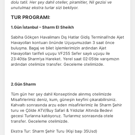
dolu tatil. Her şey dahil oteller, piramitler, Nil gezisi ve
unutulmaz ekstra turlar sizi bekliyor.
TUR PROGRAMI:
1.Gün İstanbul – Sharm El Sheikh
Sabiha Gökçen Havalimanı Dış Hatlar Gidiş Terminali’nde Ajet
Havayolları kontuarı önünde Uçuşumuzdan 3 saat önce
buluşma. Bagaj ve bilet işlemlerimizin ardından Ajet
Havayolları tarifeli uçuşu VF255 Sefer sayılı uçuşu ile
23:40’da Sharm’ya Hareket. Yerel saat 02:05’de varışımızın
ardından otelimize transfer. Geceleme otelimizde.
2.Gün Sharm
Tüm gün her şey dahil Konseptinde alınmış otelimizde
Misafirlerimiz deniz, kum, güneşin keyfini çıkarabilirsiniz.
Kahvaltı sonrasında arzu eden misafirlerimiz ile Sharm Şehir
turu ve Çölde ATV/Buy Safari & Yıldızlar Altında Bedevi
gecesi Turlarına katılıyoruz. Turlarımız sonrasında otele
transfer. Geceleme otelimizde.
Ekstra Tur: Sharm Şehir Turu (Kişi başı 35Usd)