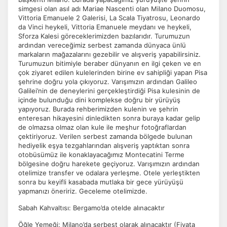
simgesi olan asıl adı Mariae Nascenti olan Milano Duomosu,
Vittoria Emanuele 2 Galerisi, La Scala Tiyatrosu, Leonardo
da Vinci heykeli, Vittoria Emanuele meydanı ve heykeli,
Sforza Kalesi göreceklerimizden bazılarıdır. Turumuzun
ardından vereceğimiz serbest zamanda dünyaca ünlü
markaların mağazalarını gezebilir ve alışveriş yapabilirsiniz.
Turumuzun bitimiyle beraber dünyanın en ilgi çeken ve en
çok ziyaret edilen kulelerinden birine ev sahipliği yapan Pisa
şehrine doğru yola çıkıyoruz. Varışımızın ardından Galileo
Galilei’nin de deneylerini gerçekleştirdiği Pisa kulesinin de
içinde bulunduğu dini komplekse doğru bir yürüyüş
yapıyoruz. Burada rehberimizden kulenin ve şehrin
enteresan hikayesini dinledikten sonra buraya kadar gelip
de olmazsa olmaz olan kule ile meşhur fotoğraflardan
çektiriyoruz. Verilen serbest zamanda bölgede bulunan
hediyelik eşya tezgahlarından alışveriş yaptıktan sonra
otobüsümüz ile konaklayacağımız Montecatini Terme
bölgesine doğru harekete geçiyoruz. Varışımızın ardından
otelimize transfer ve odalara yerleşme. Otele yerleştikten
sonra bu keyifli kasabada mutlaka bir gece yürüyüşü
yapmanızı öneririz. Geceleme otelimizde.
Sabah Kahvaltısı: Bergamo’da otelde alınacaktır
Öğle Yemeği: Milano’da serbest olarak alınacaktır (Fiyata