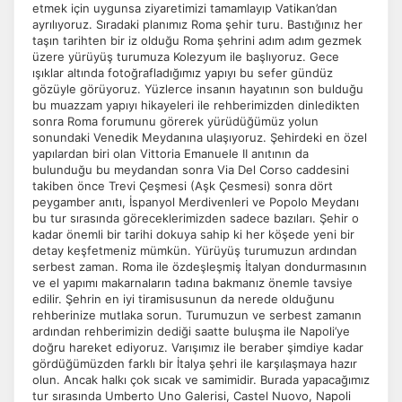
etmek için uygunsa ziyaretimizi tamamlayıp Vatikan’dan
ayrılıyoruz. Sıradaki planımız Roma şehir turu. Bastığınız her
taşın tarihten bir iz olduğu Roma şehrini adım adım gezmek
üzere yürüyüş turumuza Kolezyum ile başlıyoruz. Gece
ışıklar altında fotoğrafladığımız yapıyı bu sefer gündüz
gözüyle görüyoruz. Yüzlerce insanın hayatının son bulduğu
bu muazzam yapıyı hikayeleri ile rehberimizden dinledikten
sonra Roma forumunu görerek yürüdüğümüz yolun
sonundaki Venedik Meydanına ulaşıyoruz. Şehirdeki en özel
yapılardan biri olan Vittoria Emanuele II anıtının da
bulunduğu bu meydandan sonra Via Del Corso caddesini
takiben önce Trevi Çeşmesi (Aşk Çesmesi) sonra dört
peygamber anıtı, İspanyol Merdivenleri ve Popolo Meydanı
bu tur sırasında göreceklerimizden sadece bazıları. Şehir o
kadar önemli bir tarihi dokuya sahip ki her köşede yeni bir
detay keşfetmeniz mümkün. Yürüyüş turumuzun ardından
serbest zaman. Roma ile özdeşleşmiş İtalyan dondurmasının
ve el yapımı makarnaların tadına bakmanız önemle tavsiye
edilir. Şehrin en iyi tiramisusunun da nerede olduğunu
rehberinize mutlaka sorun. Turumuzun ve serbest zamanın
ardından rehberimizin dediği saatte buluşma ile Napoli’ye
doğru hareket ediyoruz. Varışımız ile beraber şimdiye kadar
gördüğümüzden farklı bir İtalya şehri ile karşılaşmaya hazır
olun. Ancak halkı çok sıcak ve samimidir. Burada yapacağımız
tur sırasında Umberto Uno Galerisi, Castel Nuovo, Napoli