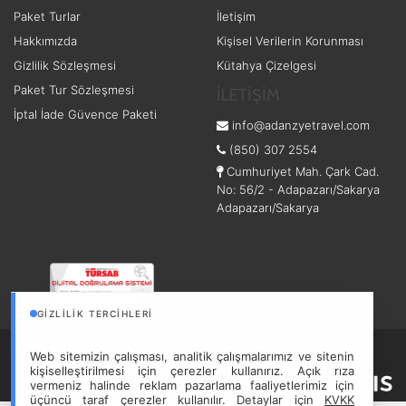
Paket Turlar
İletişim
Hakkımızda
Kişisel Verilerin Korunması
Gizlilik Sözleşmesi
Kütahya Çizelgesi
Paket Tur Sözleşmesi
İLETİŞİM
İptal İade Güvence Paketi
info@adanzyetravel.com
(850) 307 2554
Cumhuriyet Mah. Çark Cad.
No: 56/2 - Adapazarı/Sakarya
Adapazarı/Sakarya
GIZLILIK TERCIHLERI
Adanzye Travel Turizm Sanayi Ticaret Limited Şirketi - Türsab: 12098
Web sitemizin çalışması, analitik çalışmalarımız ve sitenin
Hizmet Sözleşmesi
Gizlilik Sözleşmesi
kişiselleştirilmesi için çerezler kullanırız. Açık rıza
vermeniz halinde reklam pazarlama faaliyetlerimiz için
üçüncü taraf çerezler kullanılır. Detaylar için
KVKK