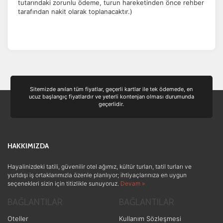
tutarındaki zorunlu ödeme, turun hareketinden önce rehber
tarafından nakit olarak toplanacaktır.)
Sitemizde anılan tüm fiyatlar, geçerli kartlar ile tek ödemede, en
ucuz başlangıç fiyatlardır ve yeterli kontenjan olması durumunda
geçerlidir.
HAKKIMIZDA
Hayalinizdeki tatili, güvenilir otel ağımız, kültür turları, tatil turları ve
yurtdışı iş ortaklarımızla özenle planlıyor; ihtiyaçlarınıza en uygun
seçenekleri sizin için titizlikle sunuyoruz.
Devam »
BAĞLANTILAR
BAĞLANTILAR
Oteller
Kullanım Sözleşmesi