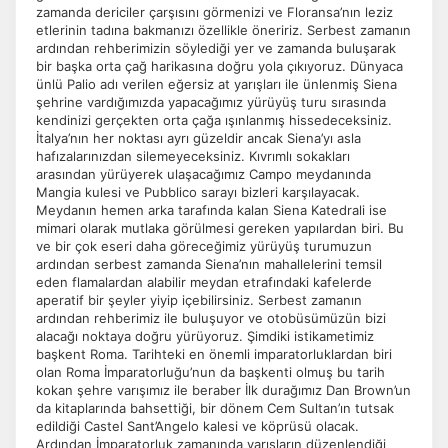
zamanda dericiler çarşısını görmenizi ve Floransa’nın leziz
etlerinin tadına bakmanızı özellikle öneririz. Serbest zamanın
ardından rehberimizin söylediği yer ve zamanda buluşarak
bir başka orta çağ harikasına doğru yola çıkıyoruz. Dünyaca
ünlü Palio adı verilen eğersiz at yarışları ile ünlenmiş Siena
şehrine vardığımızda yapacağımız yürüyüş turu sırasında
kendinizi gerçekten orta çağa ışınlanmış hissedeceksiniz.
İtalya’nın her noktası ayrı güzeldir ancak Siena’yı asla
hafızalarınızdan silemeyeceksiniz. Kıvrımlı sokakları
arasından yürüyerek ulaşacağımız Campo meydanında
Mangia kulesi ve Pubblico sarayı bizleri karşılayacak.
Meydanın hemen arka tarafında kalan Siena Katedrali ise
mimari olarak mutlaka görülmesi gereken yapılardan biri. Bu
ve bir çok eseri daha göreceğimiz yürüyüş turumuzun
ardından serbest zamanda Siena’nın mahallelerini temsil
eden flamalardan alabilir meydan etrafındaki kafelerde
aperatif bir şeyler yiyip içebilirsiniz. Serbest zamanın
ardından rehberimiz ile buluşuyor ve otobüsümüzün bizi
alacağı noktaya doğru yürüyoruz. Şimdiki istikametimiz
başkent Roma. Tarihteki en önemli imparatorluklardan biri
olan Roma İmparatorluğu’nun da başkenti olmuş bu tarih
kokan şehre varışımız ile beraber İlk durağımız Dan Brown’un
da kitaplarında bahsettiği, bir dönem Cem Sultan’ın tutsak
edildiği Castel Sant’Angelo kalesi ve köprüsü olacak.
Ardından İmparatorluk zamanında yarışların düzenlendiği