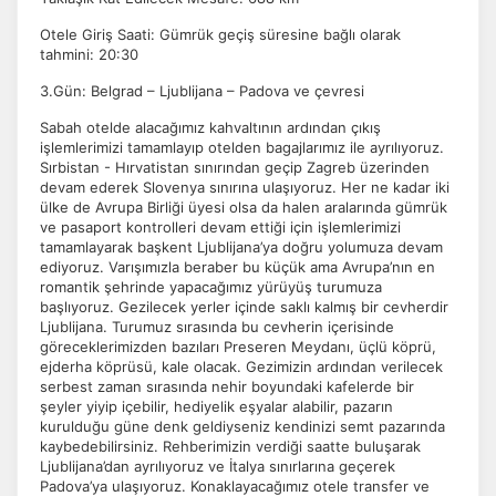
Otele Giriş Saati: Gümrük geçiş süresine bağlı olarak
tahmini: 20:30
3.Gün: Belgrad – Ljublijana – Padova ve çevresi
Sabah otelde alacağımız kahvaltının ardından çıkış
işlemlerimizi tamamlayıp otelden bagajlarımız ile ayrılıyoruz.
Sırbistan - Hırvatistan sınırından geçip Zagreb üzerinden
devam ederek Slovenya sınırına ulaşıyoruz. Her ne kadar iki
ülke de Avrupa Birliği üyesi olsa da halen aralarında gümrük
ve pasaport kontrolleri devam ettiği için işlemlerimizi
tamamlayarak başkent Ljublijana’ya doğru yolumuza devam
ediyoruz. Varışımızla beraber bu küçük ama Avrupa’nın en
romantik şehrinde yapacağımız yürüyüş turumuza
başlıyoruz. Gezilecek yerler içinde saklı kalmış bir cevherdir
Ljublijana. Turumuz sırasında bu cevherin içerisinde
göreceklerimizden bazıları Preseren Meydanı, üçlü köprü,
ejderha köprüsü, kale olacak. Gezimizin ardından verilecek
serbest zaman sırasında nehir boyundaki kafelerde bir
şeyler yiyip içebilir, hediyelik eşyalar alabilir, pazarın
kurulduğu güne denk geldiyseniz kendinizi semt pazarında
kaybedebilirsiniz. Rehberimizin verdiği saatte buluşarak
Ljublijana’dan ayrılıyoruz ve İtalya sınırlarına geçerek
Padova’ya ulaşıyoruz. Konaklayacağımız otele transfer ve