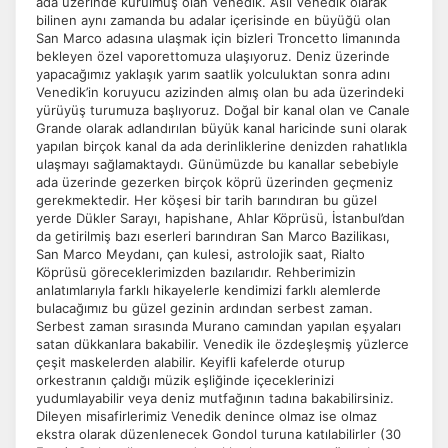
ada üzerinde kurulmuş olan Venedik. Asıl Venedik olarak
bilinen aynı zamanda bu adalar içerisinde en büyüğü olan
San Marco adasına ulaşmak için bizleri Troncetto limanında
bekleyen özel vaporettomuza ulaşıyoruz. Deniz üzerinde
yapacağımız yaklaşık yarım saatlik yolculuktan sonra adını
Venedik’in koruyucu azizinden almış olan bu ada üzerindeki
yürüyüş turumuza başlıyoruz. Doğal bir kanal olan ve Canale
Grande olarak adlandırılan büyük kanal haricinde suni olarak
yapılan birçok kanal da ada derinliklerine denizden rahatlıkla
ulaşmayı sağlamaktaydı. Günümüzde bu kanallar sebebiyle
ada üzerinde gezerken birçok köprü üzerinden geçmeniz
gerekmektedir. Her köşesi bir tarih barındıran bu güzel
yerde Dükler Sarayı, hapishane, Ahlar Köprüsü, İstanbul’dan
da getirilmiş bazı eserleri barındıran San Marco Bazilikası,
San Marco Meydanı, çan kulesi, astrolojik saat, Rialto
Köprüsü göreceklerimizden bazılarıdır. Rehberimizin
anlatımlarıyla farklı hikayelerle kendimizi farklı alemlerde
bulacağımız bu güzel gezinin ardından serbest zaman.
Serbest zaman sırasında Murano camından yapılan eşyaları
satan dükkanlara bakabilir. Venedik ile özdeşleşmiş yüzlerce
çeşit maskelerden alabilir. Keyifli kafelerde oturup
orkestranın çaldığı müzik eşliğinde içeceklerinizi
yudumlayabilir veya deniz mutfağının tadına bakabilirsiniz.
Dileyen misafirlerimiz Venedik denince olmaz ise olmaz
ekstra olarak düzenlenecek Gondol turuna katılabilirler (30