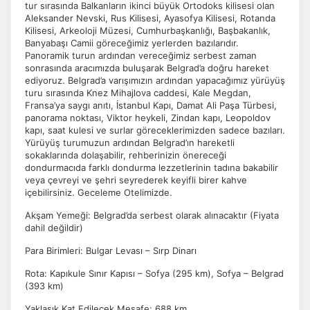
tur sırasında Balkanların ikinci büyük Ortodoks kilisesi olan
Aleksander Nevski, Rus Kilisesi, Ayasofya Kilisesi, Rotanda
Kilisesi, Arkeoloji Müzesi, Cumhurbaşkanlığı, Başbakanlık,
Banyabaşı Camii göreceğimiz yerlerden bazılarıdır.
Panoramik turun ardından vereceğimiz serbest zaman
sonrasında aracımızda buluşarak Belgrad’a doğru hareket
ediyoruz. Belgrad’a varışımızın ardından yapacağımız yürüyüş
turu sırasında Knez Mihajlova caddesi, Kale Megdan,
Fransa’ya saygı anıtı, İstanbul Kapı, Damat Ali Paşa Türbesi,
panorama noktası, Viktor heykeli, Zindan kapı, Leopoldov
kapı, saat kulesi ve surlar göreceklerimizden sadece bazıları.
Yürüyüş turumuzun ardından Belgrad’ın hareketli
sokaklarında dolaşabilir, rehberinizin önereceği
dondurmacıda farklı dondurma lezzetlerinin tadına bakabilir
veya çevreyi ve şehri seyrederek keyifli birer kahve
içebilirsiniz. Geceleme Otelimizde.
Akşam Yemeği: Belgrad’da serbest olarak alınacaktır (Fiyata
dahil değildir)
Para Birimleri: Bulgar Levası – Sırp Dinarı
Rota: Kapıkule Sınır Kapısı – Sofya (295 km), Sofya – Belgrad
(393 km)
Yaklaşık Kat Edilecek Mesafe: 688 km