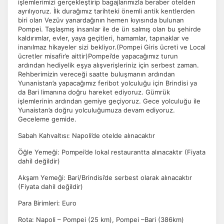
işlemlerimizi gerçekleştirip bagajlarımızla beraber otelden
ayrılıyoruz. İlk durağımız tarihteki önemli antik kentlerden
biri olan Vezüv yanardağının hemen kıyısında bulunan
Pompei. Taşlaşmış insanlar ile de ün salmış olan bu şehirde
kaldırımlar, evler, yaya geçitleri, hamamlar, tapınaklar ve
inanılmaz hikayeler sizi bekliyor.(Pompei Giris ücreti ve Local
ücretler misafir’e aittir)Pompei’de yapacağımız turun
ardından hediyelik eşya alışverişleriniz için serbest zaman.
Rehberimizin vereceği saatte buluşmanın ardından
Yunanistan’a yapacağımız feribot yolculuğu için Brindisi ya
da Bari limanına doğru hareket ediyoruz. Gümrük
işlemlerinin ardından gemiye geçiyoruz. Gece yolculuğu ile
Yunaistan’a doğru yolculuğumuza devam ediyoruz.
Geceleme gemide.
Sabah Kahvaltısı: Napoli’de otelde alınacaktır
Öğle Yemeği: Pompei’de lokal restaurantta alınacaktır (Fiyata
dahil değildir)
Akşam Yemeği: Bari/Brindisi’de serbest olarak alınacaktır
(Fiyata dahil değildir)
Para Birimleri: Euro
Rota: Napoli – Pompei (25 km), Pompei –Bari (386km)