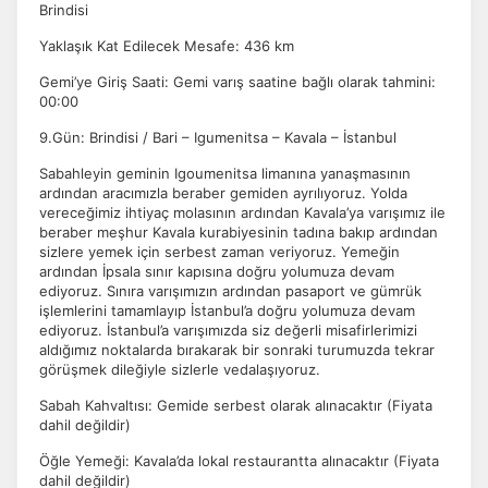
Brindisi
Yaklaşık Kat Edilecek Mesafe: 436 km
Gemi’ye Giriş Saati: Gemi varış saatine bağlı olarak tahmini:
00:00
9.Gün: Brindisi / Bari – Igumenitsa – Kavala – İstanbul
Sabahleyin geminin Igoumenitsa limanına yanaşmasının
ardından aracımızla beraber gemiden ayrılıyoruz. Yolda
vereceğimiz ihtiyaç molasının ardından Kavala’ya varışımız ile
beraber meşhur Kavala kurabiyesinin tadına bakıp ardından
sizlere yemek için serbest zaman veriyoruz. Yemeğin
ardından İpsala sınır kapısına doğru yolumuza devam
ediyoruz. Sınıra varışımızın ardından pasaport ve gümrük
işlemlerini tamamlayıp İstanbul’a doğru yolumuza devam
ediyoruz. İstanbul’a varışımızda siz değerli misafirlerimizi
aldığımız noktalarda bırakarak bir sonraki turumuzda tekrar
görüşmek dileğiyle sizlerle vedalaşıyoruz.
Sabah Kahvaltısı: Gemide serbest olarak alınacaktır (Fiyata
dahil değildir)
Öğle Yemeği: Kavala’da lokal restaurantta alınacaktır (Fiyata
dahil değildir)