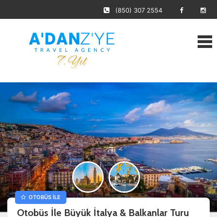
(850) 307 2554
OTOBÜS İLE
Otobüs İle Büyük İtalya & Balkanlar Turu