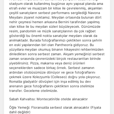
stadyum olarak kullanılmış bugünse aynı yapısal planda ama
etrafı evler ve muazzam bir kilise ile çevrelenmiş, akşamları
çeşitli sanatçıların serbest performans sergilediği Navona
Meydanı ziyaret noktamız. Meydan ortasında bulunan dört
nehir çeşmesi hemen arkasına Bernini tarafından yapılmış
olan kilise ile bu meydan sizleri büyüleyecek. Günümüzde
resim, pandomim ve müzik sanatçılarının da çok rağbet
gösterdiği bu önemli nokta sanatçılar meydanı olarak da
anılmaktadır. Burada fotoğraflarımızı çektikten sonra şehrin
ÇEREZ KULLANIM AYARLARINIZ
en eski yapılarından biri olan Pantheon’a gidiyoruz. Bu
Çerez tercihlerinizi
belirleyin
.
yüzyıllara meydan okumuş binanın hikayesini rehberimizden
dinledikten sonra serbest zaman. Akşam yemeğinizi serbest
Daha fazla bilgi için
KVKK bilgilendirmemizi
,
çerez kullanım
ve
zaman sırasında çevrenizdeki birçok restauranttan birinde
gizlilik koşullarını
inceleyebilirsiniz.
yiyebilirsiniz. Pizza, makarna veya deniz ürünleri
seçeneklerden sadece birkaç örnek. Serbest zamanın
ardından otobüsümüze dönüyor ve gece fotoğraflarını
çekmek üzere Kolezyum’a (Colleseo) doğru yola çıkıyoruz.
Zorunlu Çerezler
HER ZAMAN AKTIF
Roma’da gladyatör dövüşleri için inşa edilmiş bu dev
Oturum yönetimi, güvenlik ve temel site işlevleri için
arenanın gece fotoğraflarını çektikten sonra otelimize
gereklidir. Bu çerezler olmadan site düzgün çalışmaz ve
transfer. Geceleme otelimizde.
devre dışı bırakılamaz.
Sabah Kahvaltısı: Montecatini’de otelde alınacaktır
Öğle Yemeği: Floransa’da serbest olarak alınacaktır (Fiyata
dahil değildir)