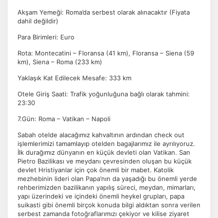
Akşam Yemeği: Roma’da serbest olarak alınacaktır (Fiyata
İstatistik Çerezleri
dahil değildir)
Ziyaretçilerin siteyi nasıl kullandığını anonim olarak
ölçeriz. Hangi sayfaların popüler olduğunu ve
Para Birimleri: Euro
kullanıcıların nerede zorluk yaşadığını anlamamıza
Rota: Montecatini – Floransa (41 km), Floransa – Siena (59
yardımcı olur.
km), Siena – Roma (233 km)
Yaklaşık Kat Edilecek Mesafe: 333 km
Otele Giriş Saati: Trafik yoğunluğuna bağlı olarak tahmini:
23:30
Pazarlama Çerezleri
7.Gün: Roma – Vatikan – Napoli
Size ve ilgi alanlarınıza uygun reklamlar göstermek için
kullanılır. Kapatırsanız reklamları görmeye devam
Sabah otelde alacağımız kahvaltının ardından check out
edersiniz, ancak daha az alakalı olabilirler.
işlemlerimizi tamamlayıp otelden bagajlarımız ile ayrılıyoruz.
İlk durağımız dünyanın en küçük devleti olan Vatikan. San
Pietro Bazilikası ve meydanı çevresinden oluşan bu küçük
devlet Hristiyanlar için çok önemli bir mabet. Katolik
mezhebinin lideri olan Papa’nın da yaşadığı bu önemli yerde
rehberimizden bazilikanın yapılış süreci, meydan, mimarları,
yapı üzerindeki ve içindeki önemli heykel grupları, papa
suikasti gibi önemli birçok konuda bilgi aldıktan sonra verilen
Tercihleri Kaydet
serbest zamanda fotoğraflarımızı çekiyor ve kilise ziyaret