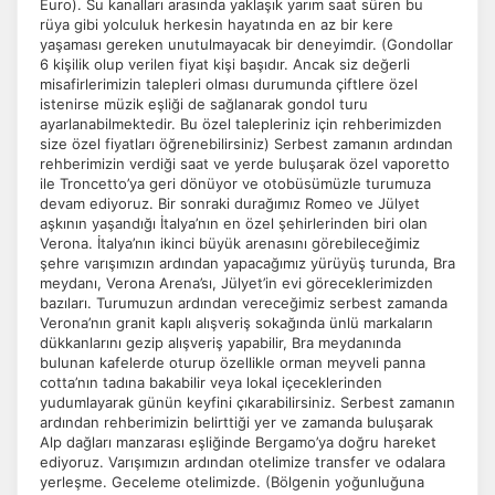
Euro). Su kanalları arasında yaklaşık yarım saat süren bu
rüya gibi yolculuk herkesin hayatında en az bir kere
yaşaması gereken unutulmayacak bir deneyimdir. (Gondollar
6 kişilik olup verilen fiyat kişi başıdır. Ancak siz değerli
misafirlerimizin talepleri olması durumunda çiftlere özel
istenirse müzik eşliği de sağlanarak gondol turu
ayarlanabilmektedir. Bu özel talepleriniz için rehberimizden
size özel fiyatları öğrenebilirsiniz) Serbest zamanın ardından
rehberimizin verdiği saat ve yerde buluşarak özel vaporetto
ile Troncetto’ya geri dönüyor ve otobüsümüzle turumuza
devam ediyoruz. Bir sonraki durağımız Romeo ve Jülyet
aşkının yaşandığı İtalya’nın en özel şehirlerinden biri olan
Verona. İtalya’nın ikinci büyük arenasını görebileceğimiz
şehre varışımızın ardından yapacağımız yürüyüş turunda, Bra
meydanı, Verona Arena’sı, Jülyet’in evi göreceklerimizden
bazıları. Turumuzun ardından vereceğimiz serbest zamanda
Verona’nın granit kaplı alışveriş sokağında ünlü markaların
dükkanlarını gezip alışveriş yapabilir, Bra meydanında
bulunan kafelerde oturup özellikle orman meyveli panna
cotta’nın tadına bakabilir veya lokal içeceklerinden
yudumlayarak günün keyfini çıkarabilirsiniz. Serbest zamanın
ardından rehberimizin belirttiği yer ve zamanda buluşarak
Alp dağları manzarası eşliğinde Bergamo’ya doğru hareket
ediyoruz. Varışımızın ardından otelimize transfer ve odalara
yerleşme. Geceleme otelimizde. (Bölgenin yoğunluğuna