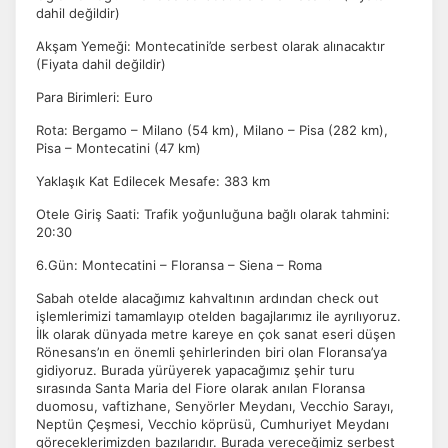
dahil değildir)
Akşam Yemeği: Montecatini’de serbest olarak alınacaktır
(Fiyata dahil değildir)
Para Birimleri: Euro
Rota: Bergamo – Milano (54 km), Milano – Pisa (282 km),
Pisa – Montecatini (47 km)
Yaklaşık Kat Edilecek Mesafe: 383 km
Otele Giriş Saati: Trafik yoğunluğuna bağlı olarak tahmini:
20:30
6.Gün: Montecatini – Floransa – Siena – Roma
Sabah otelde alacağımız kahvaltının ardından check out
işlemlerimizi tamamlayıp otelden bagajlarımız ile ayrılıyoruz.
İlk olarak dünyada metre kareye en çok sanat eseri düşen
Rönesans’ın en önemli şehirlerinden biri olan Floransa’ya
gidiyoruz. Burada yürüyerek yapacağımız şehir turu
sırasında Santa Maria del Fiore olarak anılan Floransa
duomosu, vaftizhane, Senyörler Meydanı, Vecchio Sarayı,
Neptün Çeşmesi, Vecchio köprüsü, Cumhuriyet Meydanı
göreceklerimizden bazılarıdır. Burada vereceğimiz serbest