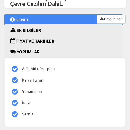
Çevre Gezileri Dahil...
Broşür İndir
GENEL
EK BİLGİLER
FİYAT VE TARİHLER
YORUMLAR
8 Günlük Program
İtalya Turları
Yunanistan
İtalya
Serbıa