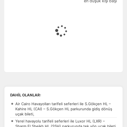
en düşük kişi başı
DAHİL OLANLAR:
Air Cairo Havayolları tarifeli seferleri ile S.Gökçen HL –
Kahire HL (CAI) – S.Gökçen HL parkurunda gidiş dönüş
uçak bileti,
Yerel havayolu tarifeli seferleri ile Luxor HL (LXR) –
Sharm El Sheikh HL (SSH) parkurunda tek yön uçak bileti,