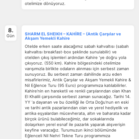
otelimize dönüyoruz.
8.
SHARM EL SHEIKH – KAHİRE – (Antik Çarşılar ve
Gün
Akşam Yemekli Kahire
Otelde erken saate alacağımız sabah kahvaltısı (sabah
kahvaltısı breakfast-box şeklinde sunulabilir) ve
otelden çıkış işlemleri ardından Kahire ‘ye doğru yola
çıkıyoruz. (550 km). Kahire bölgesindeki otelimize
varışımızla birlikte odaların alınması için serbest zaman
sunuyoruz. Bu serbest zaman dahilinde arzu eden
misafirlerimiz, Antik Çarşılar ve Akşam Yemekli Kahire &
Nil Eğlence Turu (95 Euro) programımıza katılabilirler.
Kahire’nin en hareketli ve renkli çarşılarından olan Khan
El Khalili çarşısında serbest zaman sunacağız. Tarihi 14.
YY ‘a dayanan ve bu özelliği ile Orta Doğu’nun en eski
ve tarihi antik pazarlarından olan ve yerel hediyelik ve
antika eşyalardan mücevherata, altın ve baharata kadar
birçok ürünü bulabileceğimiz, dar sokaklarında
dolaşırken yerel esnaf ile pazarlık yaparak alışverişin
keyfine varacağız. Turumuzun ikinci bölümünde
Eğlenceli Nil Nehri Tekne Turu programımıza