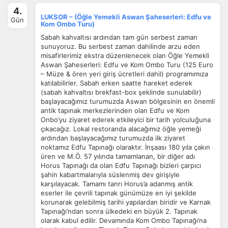
4.
LUKSOR – (Öğle Yemekli Aswan Şaheserleri: Edfu ve
Gün
Kom Ombo Turu)
Sabah kahvaltısı ardından tam gün serbest zaman
sunuyoruz. Bu serbest zaman dahilinde arzu eden
misafirlerimiz ekstra düzenlenecek olan Öğle Yemekli
Aswan Şaheserleri: Edfu ve Kom Ombo Turu (125 Euro
– Müze & ören yeri giriş ücretleri dahil) programımıza
katılabilirler. Sabah erken saatte hareket ederek
(sabah kahvaltısı brekfast-box şeklinde sunulabilir)
başlayacağımız turumuzda Aswan bölgesinin en önemli
antik tapınak merkezlerinden olan Edfu ve Kom
Onbo’yu ziyaret ederek etkileyici bir tarih yolculuğuna
çıkacağız. Lokal restoranda alacağımız öğle yemeği
ardından başlayacağımız turumuzda ilk ziyaret
noktamız Edfu Tapınağı olaraktır. İnşaası 180 yıla çakın
üren ve M.Ö. 57 yılında tamamlanan, bir diğer adı
Horus Tapınağı da olan Edfu Tapınağı bizleri çarpıcı
şahin kabartmalarıyla süslenmiş dev girişiyle
karşılayacak. Tamamı tanrı Horus’a adanmış antik
eserler ile çevrili tapınak günümüze en iyi şekilde
korunarak gelebilmiş tarihi yapılardan biridir ve Karnak
Tapınağı’ndan sonra ülkedeki en büyük 2. Tapınak
olarak kabul edilir. Devamında Kom Ombo Tapınağı’na