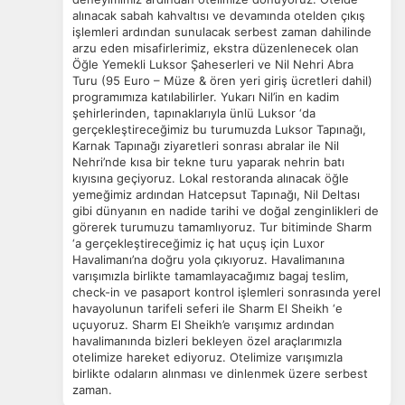
alınacak sabah kahvaltısı ve devamında otelden çıkış
Ziyaretçilerin siteyi nasıl kullandığını anonim olarak
işlemleri ardından sunulacak serbest zaman dahilinde
ölçeriz. Hangi sayfaların popüler olduğunu ve
arzu eden misafirlerimiz, ekstra düzenlenecek olan
kullanıcıların nerede zorluk yaşadığını anlamamıza
Öğle Yemekli Luksor Şaheserleri ve Nil Nehri Abra
yardımcı olur.
Turu (95 Euro – Müze & ören yeri giriş ücretleri dahil)
programımıza katılabilirler. Yukarı Nil’in en kadim
şehirlerinden, tapınaklarıyla ünlü Luksor ‘da
gerçekleştireceğimiz bu turumuzda Luksor Tapınağı,
Karnak Tapınağı ziyaretleri sonrası abralar ile Nil
Nehri’nde kısa bir tekne turu yaparak nehrin batı
Pazarlama Çerezleri
kıyısına geçiyoruz. Lokal restoranda alınacak öğle
Size ve ilgi alanlarınıza uygun reklamlar göstermek için
yemeğimiz ardından Hatcepsut Tapınağı, Nil Deltası
kullanılır. Kapatırsanız reklamları görmeye devam
gibi dünyanın en nadide tarihi ve doğal zenginlikleri de
edersiniz, ancak daha az alakalı olabilirler.
görerek turumuzu tamamlıyoruz. Tur bitiminde Sharm
‘a gerçekleştireceğimiz iç hat uçuş için Luxor
Havalimanı’na doğru yola çıkıyoruz. Havalimanına
varışımızla birlikte tamamlayacağımız bagaj teslim,
check-in ve pasaport kontrol işlemleri sonrasında yerel
havayolunun tarifeli seferi ile Sharm El Sheikh ‘e
uçuyoruz. Sharm El Sheikh’e varışımız ardından
havalimanında bizleri bekleyen özel araçlarımızla
Tercihleri Kaydet
otelimize hareket ediyoruz. Otelimize varışımızla
birlikte odaların alınması ve dinlenmek üzere serbest
zaman.