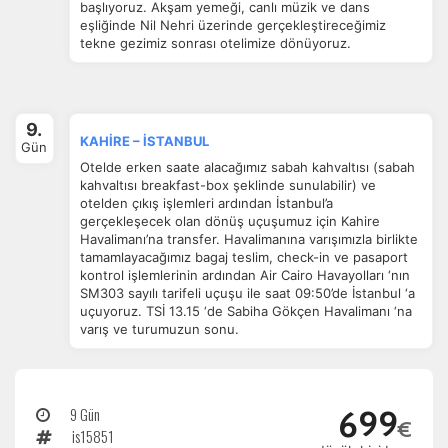
başlıyoruz. Akşam yemeği, canlı müzik ve dans
eşliğinde Nil Nehri üzerinde gerçekleştireceğimiz
tekne gezimiz sonrası otelimize dönüyoruz.
9.
KAHİRE – İSTANBUL
Gün
Otelde erken saate alacağımız sabah kahvaltısı (sabah
kahvaltısı breakfast-box şeklinde sunulabilir) ve
otelden çıkış işlemleri ardından İstanbul’a
gerçekleşecek olan dönüş uçuşumuz için Kahire
Havalimanı’na transfer. Havalimanına varışımızla birlikte
tamamlayacağımız bagaj teslim, check-in ve pasaport
kontrol işlemlerinin ardından Air Cairo Havayolları ‘nın
SM303 sayılı tarifeli uçuşu ile saat 09:50’de İstanbul ‘a
uçuyoruz. TSİ 13.15 ‘de Sabiha Gökçen Havalimanı ‘na
varış ve turumuzun sonu.
9 Gün
699
€
is15851