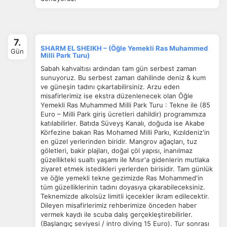
7.
SHARM EL SHEIKH – (Öğle Yemekli Ras Muhammed
Gün
Milli Park Turu)
Sabah kahvaltısı ardından tam gün serbest zaman
sunuyoruz. Bu serbest zaman dahilinde deniz & kum
ve güneşin tadını çıkartabilirsiniz. Arzu eden
misafirlerimiz ise ekstra düzenlenecek olan Öğle
Yemekli Ras Muhammed Milli Park Turu : Tekne ile (85
Euro – Milli Park giriş ücretleri dahildir) programımıza
katılabilirler. Batıda Süveyş Kanalı, doğuda ise Akabe
Körfezine bakan Ras Mohamed Milli Parkı, Kızıldeniz'in
en güzel yerlerinden biridir. Mangrov ağaçları, tuz
göletleri, bakir plajları, doğal çöl yapısı, inanılmaz
güzellikteki sualtı yaşamı ile Mısır'a gidenlerin mutlaka
ziyaret etmek istedikleri yerlerden birisidir. Tam günlük
ve öğle yemekli tekne gezimizde Ras Mohammed'in
tüm güzelliklerinin tadını doyasıya çıkarabileceksiniz.
Teknemizde alkolsüz limitli içecekler ikram edilecektir.
Dileyen misafirlerimiz rehberimize önceden haber
vermek kaydı ile scuba dalış gerçekleştirebilirler.
(Başlangıç seviyesi / intro diving 15 Euro). Tur sonrası