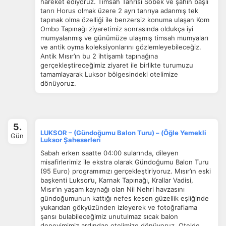
hareket ediyoruz. Timsah Tanrısı Sobek ve şahin başlı
tanrı Horus olmak üzere 2 ayrı tanrıya adanmış tek
tapınak olma özelliği ile benzersiz konuma ulaşan Kom
Ombo Tapınağı ziyaretimiz sonrasında oldukça iyi
mumyalanmış ve günümüze ulaşmış timsah mumyaları
ve antik oyma koleksiyonlarını gözlemleyebileceğiz.
Antik Mısır’ın bu 2 ihtişamlı tapınağına
ÇEREZ KULLANIM AYARLARINIZ
gerçekleştireceğimiz ziyaret ile birlikte turumuzu
Çerez tercihlerinizi
belirleyin
.
tamamlayarak Luksor bölgesindeki otelimize
dönüyoruz.
Daha fazla bilgi için
KVKK bilgilendirmemizi
,
çerez kullanım
ve
gizlilik koşullarını
inceleyebilirsiniz.
5.
LUKSOR – (Gündoğumu Balon Turu) – (Öğle Yemekli
Zorunlu Çerezler
HER ZAMAN AKTIF
Gün
Luksor Şaheserleri
Oturum yönetimi, güvenlik ve temel site işlevleri için
Sabah erken saatte 04:00 sularında, dileyen
gereklidir. Bu çerezler olmadan site düzgün çalışmaz ve
misafirlerimiz ile ekstra olarak Gündoğumu Balon Turu
devre dışı bırakılamaz.
(95 Euro) programımızı gerçekleştiriyoruz. Mısır’ın eski
başkenti Luksor’u, Karnak Tapınağı, Krallar Vadisi,
Mısır’ın yaşam kaynağı olan Nil Nehri havzasını
gündoğumunun kattığı nefes kesen güzellik eşliğinde
yukarıdan gökyüzünden izleyerek ve fotoğraflama
şansı bulabileceğimiz unutulmaz sıcak balon
İstatistik Çerezleri
deneyimimiz ardından otelimize dönüyoruz. Otelde