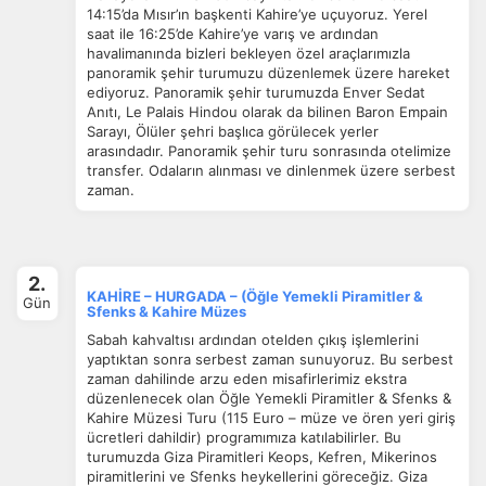
14:15’da Mısır’ın başkenti Kahire’ye uçuyoruz. Yerel
saat ile 16:25’de Kahire’ye varış ve ardından
havalimanında bizleri bekleyen özel araçlarımızla
panoramik şehir turumuzu düzenlemek üzere hareket
ediyoruz. Panoramik şehir turumuzda Enver Sedat
Anıtı, Le Palais Hindou olarak da bilinen Baron Empain
Sarayı, Ölüler şehri başlıca görülecek yerler
arasındadır. Panoramik şehir turu sonrasında otelimize
transfer. Odaların alınması ve dinlenmek üzere serbest
zaman.
2.
KAHİRE – HURGADA – (Öğle Yemekli Piramitler &
Gün
Sfenks & Kahire Müzes
Sabah kahvaltısı ardından otelden çıkış işlemlerini
yaptıktan sonra serbest zaman sunuyoruz. Bu serbest
zaman dahilinde arzu eden misafirlerimiz ekstra
düzenlenecek olan Öğle Yemekli Piramitler & Sfenks &
Kahire Müzesi Turu (115 Euro – müze ve ören yeri giriş
ücretleri dahildir) programımıza katılabilirler. Bu
turumuzda Giza Piramitleri Keops, Kefren, Mikerinos
piramitlerini ve Sfenks heykellerini göreceğiz. Giza