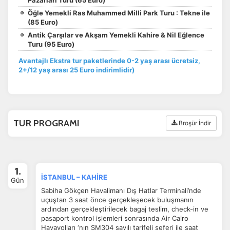
Pazarları Turu (65 Euro)
Öğle Yemekli Ras Muhammed Milli Park Turu : Tekne ile
(85 Euro)
Antik Çarşılar ve Akşam Yemekli Kahire & Nil Eğlence
Turu (95 Euro)
Avantajlı Ekstra tur paketlerinde 0-2 yaş arası ücretsiz,
2+/12 yaş arası 25 Euro indirimlidir)
TUR PROGRAMI
Broşür İndir
1.
İSTANBUL – KAHİRE
Gün
Sabiha Gökçen Havalimanı Dış Hatlar Terminali’nde
uçuştan 3 saat önce gerçekleşecek buluşmanın
ardından gerçekleştirilecek bagaj teslim, check-in ve
pasaport kontrol işlemleri sonrasında Air Cairo
Havayolları ‘nın SM304 sayılı tarifeli seferi ile saat