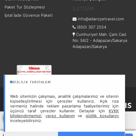
Paket Tur Sözleşmesi
İLETİŞİM
İptal İade Güvence Paketi
info@adanzyetravel.com
(850) 307 2554
Cumhuriyet Mah. Çark Cad.
No: 56/2 - Adapazarı/Sakarya
Adapazarı/Sakarya
GIZLILIK TERCIHLERI
Adanzye Travel Turizm Sanayi Ticaret Limited Şirketi - Türsab: 12098
Web sitemizin çalışması, analitik çalışmalarımız ve sitenin
Hizmet Sözleşmesi
Gizlilik Sözleşmesi
kişiselleştirilmesi için çerezler kullanırız. Açık rıza
vermeniz halinde reklam pazarlama faaliyetlerimiz için
üçüncü taraf çerezler kullanılır. Detaylar için
KVKK
bilgilendirmemizi
,
çerez kullanım
ve
gizlilik koşullarını
inceleyebilirsiniz.