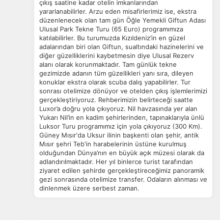
çıkış saatine kadar otelin imkanlarından
yararlanabilirler. Arzu eden misafirlerimiz ise, ekstra
düzenlenecek olan tam gün Öğle Yemekli Giftun Adası
Ulusal Park Tekne Turu (65 Euro) programımıza
katılabilirler. Bu turumuzda Kızıldeniz’in en güzel
adalarından biri olan Giftun, sualtındaki hazinelerini ve
diğer güzelliklerini kaybetmesin diye Ulusal Rezerv
alanı olarak korunmaktadır. Tam günlük tekne
gezimizde adanın tüm güzellikleri yanı sıra, dileyen
konuklar ekstra olarak scuba dalış yapabilirler. Tur
sonrası otelimize dönüyor ve otelden çıkış işlemlerimizi
gerçekleştiriyoruz. Rehberimizin belirteceği saatte
Luxor’a doğru yola çıkıyoruz. Nil havzasında yer alan
Yukarı Nil’in en kadim şehirlerinden, tapınaklarıyla ünlü
Luksor Turu programımız için yola çıkıyoruz (300 Km).
Güney Mısır'da Uksur ilinin başkenti olan şehir, antik
Mısır şehri Teb'in harabelerinin üstüne kurulmuş
olduğundan Dünya’nın en büyük açık müzesi olarak da
adlandırılmaktadır. Her yıl binlerce turist tarafından
ziyaret edilen şehirde gerçekleştireceğimiz panoramik
gezi sonrasında otelimize transfer. Odaların alınması ve
dinlenmek üzere serbest zaman.