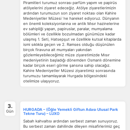
Piramitleri turumuz sonrası parfüm yapım ve papirüs
atölyelerini ziyaret edeceğiz. Atölye ziyaretlerimizin
ardından turumuzun son ziyaret noktası olan Kahire
Medeniyetler Müzesi ‘ne hareket ediyoruz. Dünyanın
en önemli koleksiyonlarına ve antik Mısır hazinelerine
ev sahipliği yapan, papiruslar, paralar, mumyalama
bölümleri ve özellikle bozulmadan günümüze kadar
ulaşmış 1. Seti, Hatsepşut ve özellikle kutsal kitaplarda
ismi sıklıkla geçen ve 2. Ramses olduğu düşünülen
birçok firavuna ait mumyaları yakından
gözlemleyebileceğimiz müze ziyaretimizde Mısır
medeniyetinin başladığı dönemden Osmanlı dönemine
kadar birçok eseri görme şansına sahip olacağız.
Kahire Medeniyetler Müzesi ziyaretimiz sonrasında
turumuzu tamamlayarak Hurgada bölgesindeki
otelimize ulaşıyoruz.
3.
HURGADA – (Öğle Yemekli Giftun Adası Ulusal Park
Gün
Tekne Turu) – LUXO
Sabah kahvaltısı ardından serbest zaman sunuyoruz.
Bu serbest zaman dahilinde dileyen misafirlerimiz geç