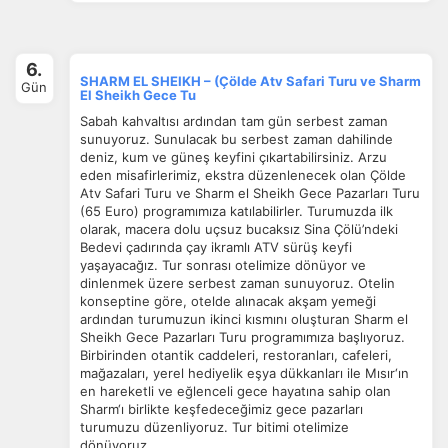
6.
SHARM EL SHEIKH – (Çölde Atv Safari Turu ve Sharm
Gün
El Sheikh Gece Tu
Sabah kahvaltısı ardından tam gün serbest zaman
sunuyoruz. Sunulacak bu serbest zaman dahilinde
deniz, kum ve güneş keyfini çıkartabilirsiniz. Arzu
eden misafirlerimiz, ekstra düzenlenecek olan Çölde
Atv Safari Turu ve Sharm el Sheikh Gece Pazarları Turu
(65 Euro) programımıza katılabilirler. Turumuzda ilk
olarak, macera dolu uçsuz bucaksız Sina Çölü’ndeki
Bedevi çadırında çay ikramlı ATV sürüş keyfi
yaşayacağız. Tur sonrası otelimize dönüyor ve
dinlenmek üzere serbest zaman sunuyoruz. Otelin
konseptine göre, otelde alınacak akşam yemeği
ardından turumuzun ikinci kısmını oluşturan Sharm el
Sheikh Gece Pazarları Turu programımıza başlıyoruz.
Birbirinden otantik caddeleri, restoranları, cafeleri,
mağazaları, yerel hediyelik eşya dükkanları ile Mısır‘ın
en hareketli ve eğlenceli gece hayatına sahip olan
Sharm‘ı birlikte keşfedeceğimiz gece pazarları
turumuzu düzenliyoruz. Tur bitimi otelimize
dönüyoruz.