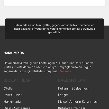
Sitemizde anılan tüm fiyatlar, geçerli kartlar ile tek ödemede, en
ucuz başlangıç fiyatlardır ve yeterli kontenjan olması durumunda
geçerlidir.
HAKKIMIZDA
Hayalinizdeki tatili, güvenilir otel ağımız, kültür turları, tatil turları ve
yurtdışı iş ortaklarımızla özenle planlıyor; ihtiyaçlarınıza en uygun
seçenekleri sizin için titizlikle sunuyoruz.
Devam »
BAĞLANTILAR
BAĞLANTILAR
Oteller
Kullanım Sözleşmesi
Paket Turlar
İletişim
Hakkımızda
Kişisel Verilerin Korunması
Gizlilik Sözleşmesi
Kütahya Çizelgesi