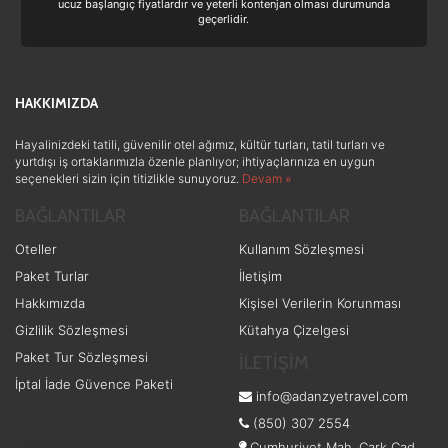
ucuz başlangıç fiyatlardır ve yeterli kontenjan olması durumunda
Yiyecek ve İçecek
(24)
geçerlidir.
Doğa ve Spor
(19)
Ek Hizmetler
(3)
HAKKIMIZDA
Sağlık ve Güzellik
(1)
Hayalinizdeki tatili, güvenilir otel ağımız, kültür turları, tatil turları ve
yurtdışı iş ortaklarımızla özenle planlıyor; ihtiyaçlarınıza en uygun
seçenekleri sizin için titizlikle sunuyoruz.
Devam »
BAĞLANTILAR
BAĞLANTILAR
Oteller
Kullanım Sözleşmesi
Paket Turlar
İletişim
Hakkımızda
Kişisel Verilerin Korunması
Gizlilik Sözleşmesi
Kütahya Çizelgesi
Paket Tur Sözleşmesi
İLETİŞİM
İptal İade Güvence Paketi
info@adanzyetravel.com
(850) 307 2554
Cumhuriyet Mah. Çark Cad.