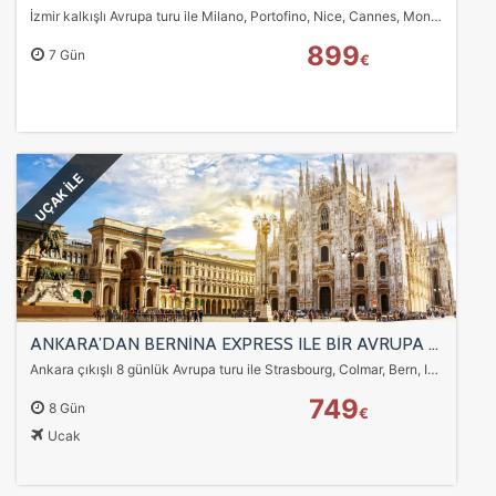
İzmir kalkışlı Avrupa turu ile Milano, Portofino, Nice, Cannes, Monaco, Annecy, Cenevre, Bern, Colmar, Strasbourg ve Bernina Express tren deneyimi bir arada. Alp…
899
7 Gün
€
UÇAK İLE
ANKARA’DAN BERNİNA EXPRESS ILE BİR AVRUPA MASALI TURU SunExpress Havayolları ile 7 gece
Ankara çıkışlı 8 günlük Avrupa turu ile Strasbourg, Colmar, Bern, Interlaken, Cenevre, Annecy, Nice, Monaco, Portofino, Milano ve Bernina Express tren deneyimi.…
749
8 Gün
€
Ucak