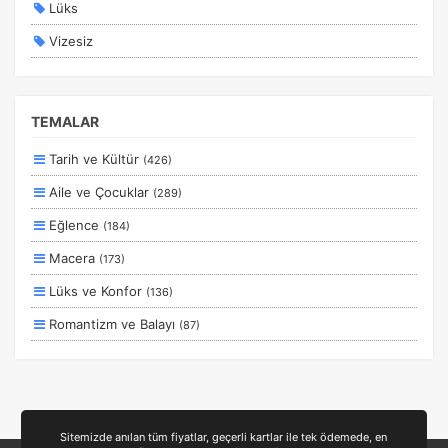
Lüks
Vizesiz
Kesin Çıkışlı
Erken Rezervasyon
TEMALAR
Size Özel
Tarih ve Kültür
(426)
Planlanan
Aile ve Çocuklar
(289)
Otobüs Ile
Eğlence
(184)
Uçak Ile
Macera
(173)
Ekstralar Dahil
Lüks ve Konfor
(136)
Romantizm ve Balayı
(87)
Otel ve Konaklama
(50)
Deniz
(39)
Ulaşım ve Transfer
(35)
Sitemizde anılan tüm fiyatlar, geçerli kartlar ile tek ödemede, en