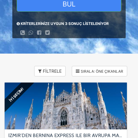
BUL
KRİTERLERİNİZE UYGUN 3 SONUÇ LİSTELENİYOR
FİLTRELE
İYİ SEÇİM!
İZMİR’DEN BERNİNA EXPRESS ILE BİR AVRUPA MASALI TURU Türk Hava Yolları Özel Seferi ile 6 gece