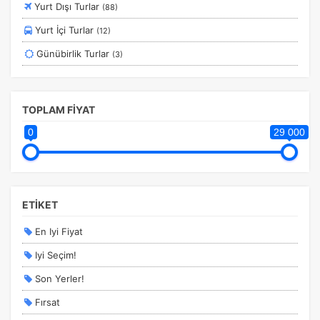
Yurt Dışı Turlar
(88)
Orta Doğu
Turlar
Yurt İçi Turlar
(12)
Afrika
Yurtdışı Turları
Günübirlik Turlar
(3)
Ege
Yurtiçi Erken Rezervasyon Turları
Karadeniz
TOPLAM FİYAT
0
29 000
ETİKET
En Iyi Fiyat
Iyi Seçim!
Son Yerler!
Fırsat