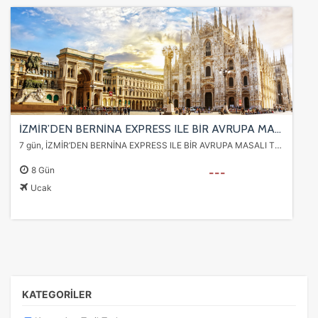
İZMİR’DEN BERNİNA EXPRESS ILE BİR AVRUPA MASALI TURU Freebird Havayolları Özel Seferi ile 7 gece
7 gün, İZMİR’DEN BERNİNA EXPRESS ILE BİR AVRUPA MASALI TURU Freebird Havayolları Özel Seferi ile 7 gece turumuz. İtalya & Fransa & İsviçre & Almanya Como – Alsace…
8 Gün
---
Ucak
KATEGORİLER
ÇEREZ KULLANIM AYARLARINIZ