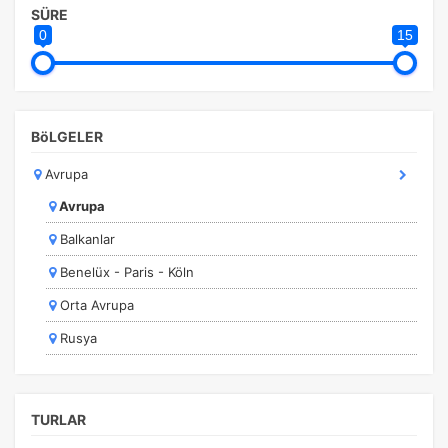
SÜRE
İstanbul Turları
0
15
Kahire - Hurghada Turları
Pazarlama Çerezleri
Kapadokya Turları
Size ve ilgi alanlarınıza uygun reklamlar göstermek için
kullanılır. Kapatırsanız reklamları görmeye devam
Karadeniz Turları
edersiniz, ancak daha az alakalı olabilirler.
BöLGELER
Kurban Bayramı Özel Turlar
Avrupa
Kültür Turları
Avrupa
Marmara Bölgesi
Balkanlar
Marmaris Turları
Tercihleri Kaydet
Benelüx - Paris - Köln
Orta Avrupa Turları
Orta Avrupa
Ramazan Bayramı Turları
Rusya
Rusya Turları
İspanya
Safranbolu Turları
İtalya
Sömestir Turları
TURLAR
Asya / Uzakdoğu
Turistik Doğu Ekspresi Turları